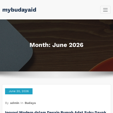
Skip
mybudayaid
to
content
Month:
June 2026
June 30, 2026
By
admin
In
Budaya
Inovasi Modern dalam Desain Rumah Adat Suku Dayak