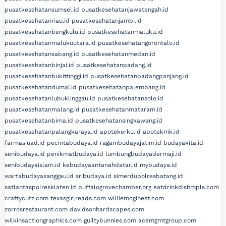
pusatkesehatansumsel.id
pusatkesehatanjawatengah.id
pusatkesehatanriau.id
pusatkesehatanjambi.id
pusatkesehatanbengkulu.id
pusatkesehatanmaluku.id
pusatkesehatanmalukuutara.id
pusatkesehatangorontalo.id
pusatkesehatansabang.id
pusatkesehatanmedan.id
pusatkesehatanbinjai.id
pusatkesehatanpadang.id
pusatkesehatanbukittinggi.id
pusatkesehatanpadangpanjang.id
pusatkesehatandumai.id
pusatkesehatanpalembang.id
pusatkesehatanlubuklinggau.id
pusatkesehatansolo.id
pusatkesehatanmalang.id
pusatkesehatanmataram.id
pusatkesehatanbima.id
pusatkesehatansingkawang.id
pusatkesehatanpalangkaraya.id
apotekerku.id
apotekmk.id
farmasiuad.id
pecintabudaya.id
ragambudayajatim.id
budayakita.id
senibudaya.id
penikmatbudaya.id
lumbungbudayadermaji.id
senibudayaislam.id
kebudayaantanahdatar.id
mybudaya.id
wartabudayasanggau.id
sribudaya.id
simerdupolresbatang.id
satlantaspolresklaten.id
buffalogrovechamber.org
eatdrinkdishmpls.com
craftycutz.com
texasgirlreads.com
williemcginest.com
zorrosrestaurant.com
davidsonhardscapes.com
wilkinsactiongraphics.com
guiltybunnies.com
acemgmtgroup.com