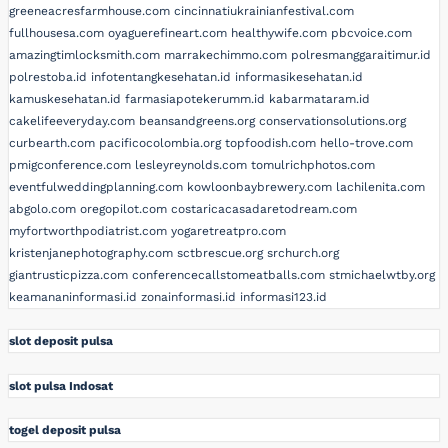
greeneacresfarmhouse.com
cincinnatiukrainianfestival.com
fullhousesa.com
oyaguerefineart.com
healthywife.com
pbcvoice.com
amazingtimlocksmith.com
marrakechimmo.com
polresmanggaraitimur.id
polrestoba.id
infotentangkesehatan.id
informasikesehatan.id
kamuskesehatan.id
farmasiapotekerumm.id
kabarmataram.id
cakelifeeveryday.com
beansandgreens.org
conservationsolutions.org
curbearth.com
pacificocolombia.org
topfoodish.com
hello-trove.com
pmigconference.com
lesleyreynolds.com
tomulrichphotos.com
eventfulweddingplanning.com
kowloonbaybrewery.com
lachilenita.com
abgolo.com
oregopilot.com
costaricacasadaretodream.com
myfortworthpodiatrist.com
yogaretreatpro.com
kristenjanephotography.com
sctbrescue.org
srchurch.org
giantrusticpizza.com
conferencecallstomeatballs.com
stmichaelwtby.org
keamananinformasi.id
zonainformasi.id
informasi123.id
slot deposit pulsa
slot pulsa Indosat
togel deposit pulsa