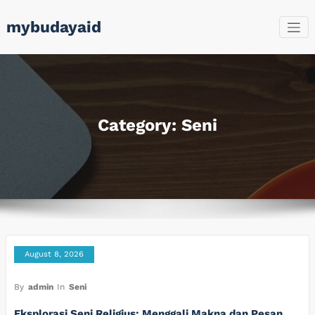
Skip
mybudayaid
to
content
Category: Seni
August 8, 2026
By
admin
In
Seni
Eksplorasi Seni Religius: Menggali Makna dan Pesan