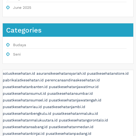
June 2025
Categories
Budaya
Seni
solusikesehatan.id
asuransikesehatansyariah.id
pusatkesehatanstore.id
pabrikalatkesehatan.id
perencanaandinaskesehatan.id
pusatkesehatanbanten.id
pusatkesehatanjawatimur.id
pusatkesehatansumut.id
pusatkesehatansumbar.id
pusatkesehatansumsel.id
pusatkesehatanjawatengah.id
pusatkesehatanriau.id
pusatkesehatanjambi.id
pusatkesehatanbengkulu.id
pusatkesehatanmaluku.id
pusatkesehatanmalukuutara.id
pusatkesehatangorontalo.id
pusatkesehatansabang.id
pusatkesehatanmedan.id
pusatkesehatanbinjai.id
pusatkesehatanpadang.id