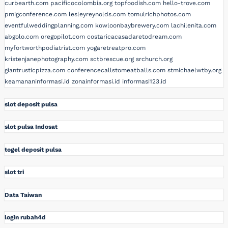
curbearth.com
pacificocolombia.org
topfoodish.com
hello-trove.com
pmigconference.com
lesleyreynolds.com
tomulrichphotos.com
eventfulweddingplanning.com
kowloonbaybrewery.com
lachilenita.com
abgolo.com
oregopilot.com
costaricacasadaretodream.com
myfortworthpodiatrist.com
yogaretreatpro.com
kristenjanephotography.com
sctbrescue.org
srchurch.org
giantrusticpizza.com
conferencecallstomeatballs.com
stmichaelwtby.org
keamananinformasi.id
zonainformasi.id
informasi123.id
slot deposit pulsa
slot pulsa Indosat
togel deposit pulsa
slot tri
Data Taiwan
login rubah4d