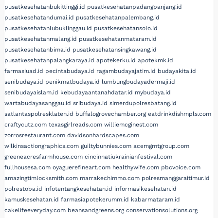
pusatkesehatanbukittinggi.id
pusatkesehatanpadangpanjang.id
pusatkesehatandumai.id
pusatkesehatanpalembang.id
pusatkesehatanlubuklinggau.id
pusatkesehatansolo.id
pusatkesehatanmalang.id
pusatkesehatanmataram.id
pusatkesehatanbima.id
pusatkesehatansingkawang.id
pusatkesehatanpalangkaraya.id
apotekerku.id
apotekmk.id
farmasiuad.id
pecintabudaya.id
ragambudayajatim.id
budayakita.id
senibudaya.id
penikmatbudaya.id
lumbungbudayadermaji.id
senibudayaislam.id
kebudayaantanahdatar.id
mybudaya.id
wartabudayasanggau.id
sribudaya.id
simerdupolresbatang.id
satlantaspolresklaten.id
buffalogrovechamber.org
eatdrinkdishmpls.com
craftycutz.com
texasgirlreads.com
williemcginest.com
zorrosrestaurant.com
davidsonhardscapes.com
wilkinsactiongraphics.com
guiltybunnies.com
acemgmtgroup.com
greeneacresfarmhouse.com
cincinnatiukrainianfestival.com
fullhousesa.com
oyaguerefineart.com
healthywife.com
pbcvoice.com
amazingtimlocksmith.com
marrakechimmo.com
polresmanggaraitimur.id
polrestoba.id
infotentangkesehatan.id
informasikesehatan.id
kamuskesehatan.id
farmasiapotekerumm.id
kabarmataram.id
cakelifeeveryday.com
beansandgreens.org
conservationsolutions.org