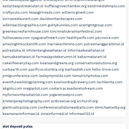
satlantaspolresklaten.id
buffalogrovechamber.org
eatdrinkdishmpls.com
craftycutz.com
texasgirlreads.com
williemcginest.com
zorrosrestaurant.com
davidsonhardscapes.com
wilkinsactiongraphics.com
guiltybunnies.com
acemgmtgroup.com
greeneacresfarmhouse.com
cincinnatiukrainianfestival.com
fullhousesa.com
oyaguerefineart.com
healthywife.com
pbcvoice.com
amazingtimlocksmith.com
marrakechimmo.com
polresmanggaraitimur.id
polrestoba.id
infotentangkesehatan.id
informasikesehatan.id
kamuskesehatan.id
farmasiapotekerumm.id
kabarmataram.id
cakelifeeveryday.com
beansandgreens.org
conservationsolutions.org
curbearth.com
pacificocolombia.org
topfoodish.com
hello-trove.com
pmigconference.com
lesleyreynolds.com
tomulrichphotos.com
eventfulweddingplanning.com
kowloonbaybrewery.com
lachilenita.com
abgolo.com
oregopilot.com
costaricacasadaretodream.com
myfortworthpodiatrist.com
yogaretreatpro.com
kristenjanephotography.com
sctbrescue.org
srchurch.org
giantrusticpizza.com
conferencecallstomeatballs.com
stmichaelwtby.org
keamananinformasi.id
zonainformasi.id
informasi123.id
slot deposit pulsa