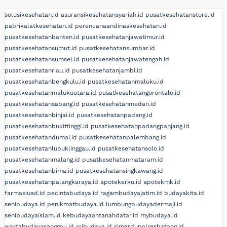
solusikesehatan.id
asuransikesehatansyariah.id
pusatkesehatanstore.id
pabrikalatkesehatan.id
perencanaandinaskesehatan.id
pusatkesehatanbanten.id
pusatkesehatanjawatimur.id
pusatkesehatansumut.id
pusatkesehatansumbar.id
pusatkesehatansumsel.id
pusatkesehatanjawatengah.id
pusatkesehatanriau.id
pusatkesehatanjambi.id
pusatkesehatanbengkulu.id
pusatkesehatanmaluku.id
pusatkesehatanmalukuutara.id
pusatkesehatangorontalo.id
pusatkesehatansabang.id
pusatkesehatanmedan.id
pusatkesehatanbinjai.id
pusatkesehatanpadang.id
pusatkesehatanbukittinggi.id
pusatkesehatanpadangpanjang.id
pusatkesehatandumai.id
pusatkesehatanpalembang.id
pusatkesehatanlubuklinggau.id
pusatkesehatansolo.id
pusatkesehatanmalang.id
pusatkesehatanmataram.id
pusatkesehatanbima.id
pusatkesehatansingkawang.id
pusatkesehatanpalangkaraya.id
apotekerku.id
apotekmk.id
farmasiuad.id
pecintabudaya.id
ragambudayajatim.id
budayakita.id
senibudaya.id
penikmatbudaya.id
lumbungbudayadermaji.id
senibudayaislam.id
kebudayaantanahdatar.id
mybudaya.id
wartabudayasanggau.id
sribudaya.id
simerdupolresbatang.id