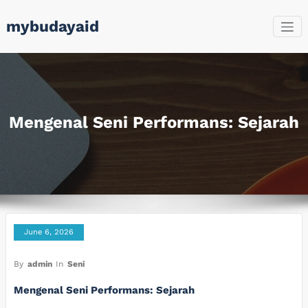
Skip
mybudayaid
to
content
Mengenal Seni Performans: Sejarah
June 6, 2026
By
admin
In
Seni
Mengenal Seni Performans: Sejarah