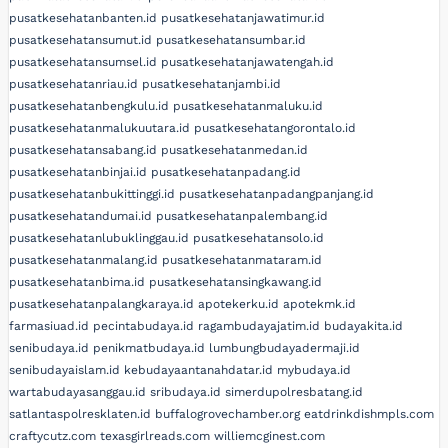
pusatkesehatanbanten.id
pusatkesehatanjawatimur.id
pusatkesehatansumut.id
pusatkesehatansumbar.id
pusatkesehatansumsel.id
pusatkesehatanjawatengah.id
pusatkesehatanriau.id
pusatkesehatanjambi.id
pusatkesehatanbengkulu.id
pusatkesehatanmaluku.id
pusatkesehatanmalukuutara.id
pusatkesehatangorontalo.id
pusatkesehatansabang.id
pusatkesehatanmedan.id
pusatkesehatanbinjai.id
pusatkesehatanpadang.id
pusatkesehatanbukittinggi.id
pusatkesehatanpadangpanjang.id
pusatkesehatandumai.id
pusatkesehatanpalembang.id
pusatkesehatanlubuklinggau.id
pusatkesehatansolo.id
pusatkesehatanmalang.id
pusatkesehatanmataram.id
pusatkesehatanbima.id
pusatkesehatansingkawang.id
pusatkesehatanpalangkaraya.id
apotekerku.id
apotekmk.id
farmasiuad.id
pecintabudaya.id
ragambudayajatim.id
budayakita.id
senibudaya.id
penikmatbudaya.id
lumbungbudayadermaji.id
senibudayaislam.id
kebudayaantanahdatar.id
mybudaya.id
wartabudayasanggau.id
sribudaya.id
simerdupolresbatang.id
satlantaspolresklaten.id
buffalogrovechamber.org
eatdrinkdishmpls.com
craftycutz.com
texasgirlreads.com
williemcginest.com