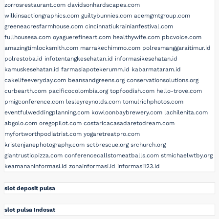
zorrosrestaurant.com
davidsonhardscapes.com
wilkinsactiongraphics.com
guiltybunnies.com
acemgmtgroup.com
greeneacresfarmhouse.com
cincinnatiukrainianfestival.com
fullhousesa.com
oyaguerefineart.com
healthywife.com
pbcvoice.com
amazingtimlocksmith.com
marrakechimmo.com
polresmanggaraitimur.id
polrestoba.id
infotentangkesehatan.id
informasikesehatan.id
kamuskesehatan.id
farmasiapotekerumm.id
kabarmataram.id
cakelifeeveryday.com
beansandgreens.org
conservationsolutions.org
curbearth.com
pacificocolombia.org
topfoodish.com
hello-trove.com
pmigconference.com
lesleyreynolds.com
tomulrichphotos.com
eventfulweddingplanning.com
kowloonbaybrewery.com
lachilenita.com
abgolo.com
oregopilot.com
costaricacasadaretodream.com
myfortworthpodiatrist.com
yogaretreatpro.com
kristenjanephotography.com
sctbrescue.org
srchurch.org
giantrusticpizza.com
conferencecallstomeatballs.com
stmichaelwtby.org
keamananinformasi.id
zonainformasi.id
informasi123.id
slot deposit pulsa
slot pulsa Indosat