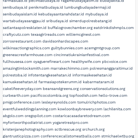
farmasiuad.id
pecintabudaya.id
ragambudayajatim.id
budayakita.id
senibudaya.id
penikmatbudaya.id
lumbungbudayadermaji.id
senibudayaislam.id
kebudayaantanahdatar.id
mybudaya.id
wartabudayasanggau.id
sribudaya.id
simerdupolresbatang.id
satlantaspolresklaten.id
buffalogrovechamber.org
eatdrinkdishmpls.com
craftycutz.com
texasgirlreads.com
williemcginest.com
zorrosrestaurant.com
davidsonhardscapes.com
wilkinsactiongraphics.com
guiltybunnies.com
acemgmtgroup.com
greeneacresfarmhouse.com
cincinnatiukrainianfestival.com
fullhousesa.com
oyaguerefineart.com
healthywife.com
pbcvoice.com
amazingtimlocksmith.com
marrakechimmo.com
polresmanggaraitimur.id
polrestoba.id
infotentangkesehatan.id
informasikesehatan.id
kamuskesehatan.id
farmasiapotekerumm.id
kabarmataram.id
cakelifeeveryday.com
beansandgreens.org
conservationsolutions.org
curbearth.com
pacificocolombia.org
topfoodish.com
hello-trove.com
pmigconference.com
lesleyreynolds.com
tomulrichphotos.com
eventfulweddingplanning.com
kowloonbaybrewery.com
lachilenita.com
abgolo.com
oregopilot.com
costaricacasadaretodream.com
myfortworthpodiatrist.com
yogaretreatpro.com
kristenjanephotography.com
sctbrescue.org
srchurch.org
giantrusticpizza.com
conferencecallstomeatballs.com
stmichaelwtby.org