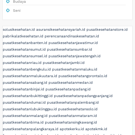
Budaya
Seni
solusikesehatan.id
asuransikesehatansyariah.id
pusatkesehatanstore.id
pabrikalatkesehatan.id
perencanaandinaskesehatan.id
pusatkesehatanbanten.id
pusatkesehatanjawatimur.id
pusatkesehatansumut.id
pusatkesehatansumbar.id
pusatkesehatansumsel.id
pusatkesehatanjawatengah.id
pusatkesehatanriau.id
pusatkesehatanjambi.id
pusatkesehatanbengkulu.id
pusatkesehatanmaluku.id
pusatkesehatanmalukuutara.id
pusatkesehatangorontalo.id
pusatkesehatansabang.id
pusatkesehatanmedan.id
pusatkesehatanbinjai.id
pusatkesehatanpadang.id
pusatkesehatanbukittinggi.id
pusatkesehatanpadangpanjang.id
pusatkesehatandumai.id
pusatkesehatanpalembang.id
pusatkesehatanlubuklinggau.id
pusatkesehatansolo.id
pusatkesehatanmalang.id
pusatkesehatanmataram.id
pusatkesehatanbima.id
pusatkesehatansingkawang.id
pusatkesehatanpalangkaraya.id
apotekerku.id
apotekmk.id