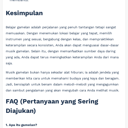
membantu.
Kesimpulan
Belajar gamelan adalah perjalanan yang penuh tantangan tetapi sangat
memuaskan. Dengan menemukan lokasi belajar yang tepat, memilih
instrumen yang sesuai, bergabung dengan kelas, dan mempraktikkan
keterampilan secara konsisten, Anda akan dapat menguasai dasar-dasar
musik gamelan. Selain itu, dengan memanfaatkan sumber daya daring
yang ada, Anda dapat terus meningkatkan keterampilan Anda dari mana
saja.
Musik gamelan bukan hanya sekadar alat hiburan; ia adalah jendela yang
memberikan kita cara untuk memahami budaya yang kaya dan beragam.
Jadi, bersiaplah untuk benam dalam melodi-melodi yang mengagumkan
dan sambut pengalaman yang akan mengubah cara Anda melihat musik.
FAQ (Pertanyaan yang Sering
Diajukan)
1. Apa itu gamelan?