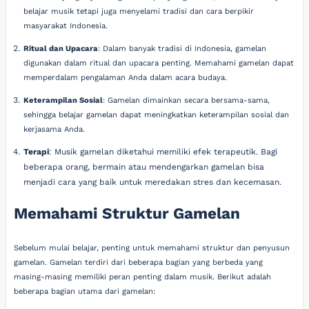
belajar musik tetapi juga menyelami tradisi dan cara berpikir
masyarakat Indonesia.
Ritual dan Upacara
: Dalam banyak tradisi di Indonesia, gamelan
digunakan dalam ritual dan upacara penting. Memahami gamelan dapat
memperdalam pengalaman Anda dalam acara budaya.
Keterampilan Sosial
: Gamelan dimainkan secara bersama-sama,
sehingga belajar gamelan dapat meningkatkan keterampilan sosial dan
kerjasama Anda.
Terapi
: Musik gamelan diketahui memiliki efek terapeutik. Bagi
beberapa orang, bermain atau mendengarkan gamelan bisa
menjadi cara yang baik untuk meredakan stres dan kecemasan.
Memahami Struktur Gamelan
Sebelum mulai belajar, penting untuk memahami struktur dan penyusun
gamelan. Gamelan terdiri dari beberapa bagian yang berbeda yang
masing-masing memiliki peran penting dalam musik. Berikut adalah
beberapa bagian utama dari gamelan: