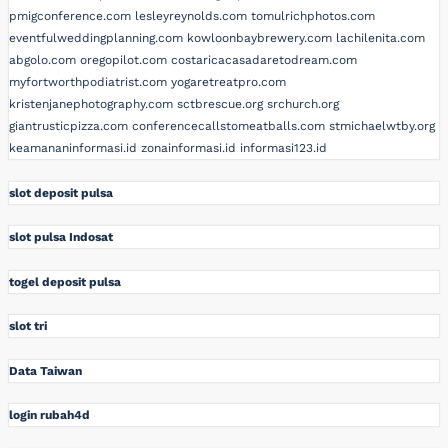
pmigconference.com
lesleyreynolds.com
tomulrichphotos.com
eventfulweddingplanning.com
kowloonbaybrewery.com
lachilenita.com
abgolo.com
oregopilot.com
costaricacasadaretodream.com
myfortworthpodiatrist.com
yogaretreatpro.com
kristenjanephotography.com
sctbrescue.org
srchurch.org
giantrusticpizza.com
conferencecallstomeatballs.com
stmichaelwtby.org
keamananinformasi.id
zonainformasi.id
informasi123.id
slot deposit pulsa
slot pulsa Indosat
togel deposit pulsa
slot tri
Data Taiwan
login rubah4d