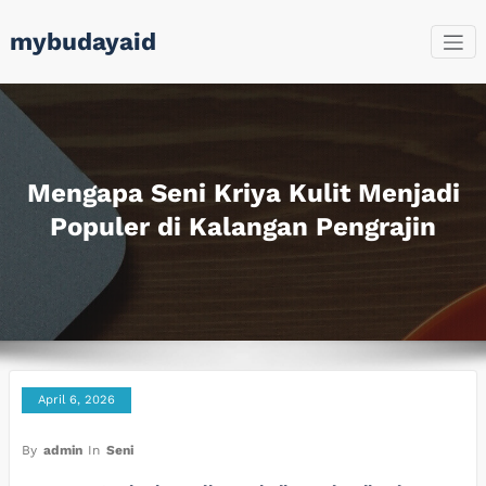
Skip
mybudayaid
to
content
Mengapa Seni Kriya Kulit Menjadi
Populer di Kalangan Pengrajin
April 6, 2026
By
admin
In
Seni