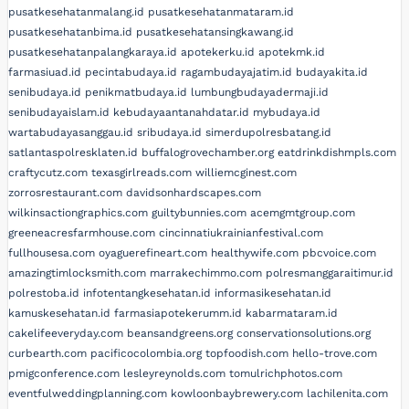
pusatkesehatanmalang.id
pusatkesehatanmataram.id
pusatkesehatanbima.id
pusatkesehatansingkawang.id
pusatkesehatanpalangkaraya.id
apotekerku.id
apotekmk.id
farmasiuad.id
pecintabudaya.id
ragambudayajatim.id
budayakita.id
senibudaya.id
penikmatbudaya.id
lumbungbudayadermaji.id
senibudayaislam.id
kebudayaantanahdatar.id
mybudaya.id
wartabudayasanggau.id
sribudaya.id
simerdupolresbatang.id
satlantaspolresklaten.id
buffalogrovechamber.org
eatdrinkdishmpls.com
craftycutz.com
texasgirlreads.com
williemcginest.com
zorrosrestaurant.com
davidsonhardscapes.com
wilkinsactiongraphics.com
guiltybunnies.com
acemgmtgroup.com
greeneacresfarmhouse.com
cincinnatiukrainianfestival.com
fullhousesa.com
oyaguerefineart.com
healthywife.com
pbcvoice.com
amazingtimlocksmith.com
marrakechimmo.com
polresmanggaraitimur.id
polrestoba.id
infotentangkesehatan.id
informasikesehatan.id
kamuskesehatan.id
farmasiapotekerumm.id
kabarmataram.id
cakelifeeveryday.com
beansandgreens.org
conservationsolutions.org
curbearth.com
pacificocolombia.org
topfoodish.com
hello-trove.com
pmigconference.com
lesleyreynolds.com
tomulrichphotos.com
eventfulweddingplanning.com
kowloonbaybrewery.com
lachilenita.com