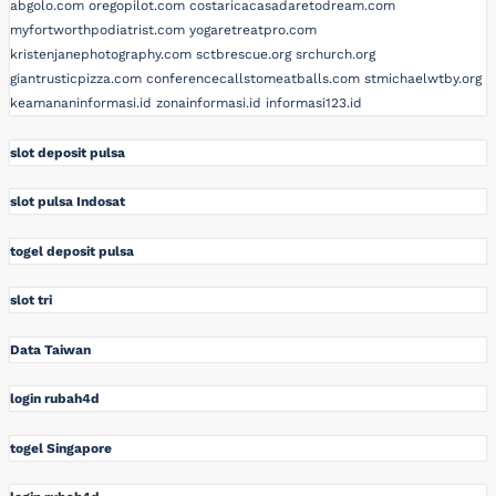
abgolo.com
oregopilot.com
costaricacasadaretodream.com
myfortworthpodiatrist.com
yogaretreatpro.com
kristenjanephotography.com
sctbrescue.org
srchurch.org
giantrusticpizza.com
conferencecallstomeatballs.com
stmichaelwtby.org
keamananinformasi.id
zonainformasi.id
informasi123.id
slot deposit pulsa
slot pulsa Indosat
togel deposit pulsa
slot tri
Data Taiwan
login rubah4d
togel Singapore