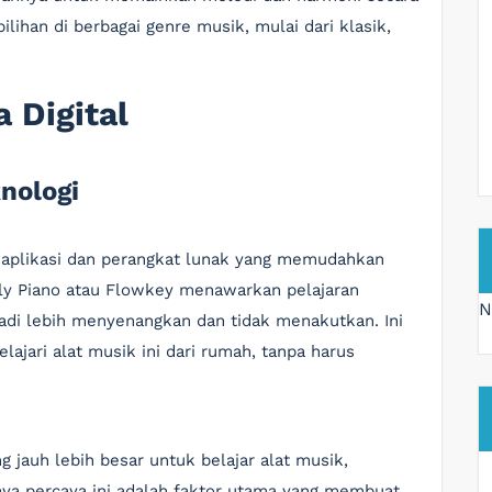
lihan di berbagai genre musik, mulai dari klasik,
a Digital
knologi
 aplikasi dan perangkat lunak yang memudahkan
mply Piano atau Flowkey menawarkan pelajaran
N
jadi lebih menyenangkan dan tidak menakutkan. Ini
jari alat musik ini dari rumah, tanpa harus
g jauh lebih besar untuk belajar alat musik,
aya percaya ini adalah faktor utama yang membuat