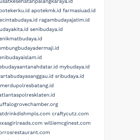
usatkesehatanpalangkaraya.id
potekerku.id
apotekmk.id
farmasiuad.id
ecintabudaya.id
ragambudayajatim.id
udayakita.id
senibudaya.id
enikmatbudaya.id
umbungbudayadermaji.id
enibudayaislam.id
ebudayaantanahdatar.id
mybudaya.id
artabudayasanggau.id
sribudaya.id
imerdupolresbatang.id
atlantaspolresklaten.id
uffalogrovechamber.org
atdrinkdishmpls.com
craftycutz.com
exasgirlreads.com
williemcginest.com
orrosrestaurant.com