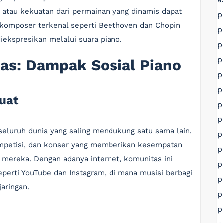
 atau kekuatan dari permainan yang dinamis dapat
p
komposer terkenal seperti Beethoven dan Chopin
p
iekspresikan melalui suara piano.
p
p
as: Dampak Sosial Piano
p
p
uat
p
p
eluruh dunia yang saling mendukung satu sama lain.
p
ompetisi, dan konser yang memberikan kesempatan
p
mereka. Dengan adanya internet, komunitas ini
p
perti YouTube dan Instagram, di mana musisi berbagi
p
aringan.
p
p