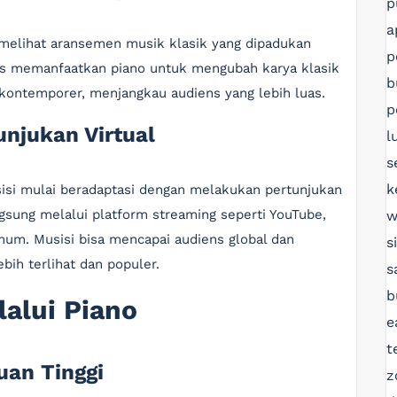
p
a
 melihat aransemen musik klasik yang dipadukan
p
is memanfaatkan piano untuk mengubah karya klasik
b
 kontemporer, menjangkau audiens yang lebih luas.
p
unjukan Virtual
l
s
k
isi mulai beradaptasi dengan melakukan pertunjukan
ngsung melalui platform streaming seperti YouTube,
w
mum. Musisi bisa mencapai audiens global dan
s
bih terlihat dan populer.
s
b
alui Piano
e
t
uan Tinggi
z