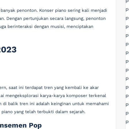
p
p
banyak penonton. Konser piano sering kali menjadi
p
kan. Dengan pertunjukan secara langsung, penonton
p
uga berinteraksi dengan musisi, menciptakan
p
p
2023
p
p
p
p
p
n, saat ini terdapat tren yang kembali ke akar
p
lai mengeksplorasi karya-karya komposer terkenal
n di balik tren ini adalah keinginan untuk memahami
p
 piano yang telah terbukti dalam sejarah.
p
p
ransemen Pop