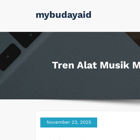
Skip
mybudayaid
to
content
Tren Alat Musik 
November 23, 2025