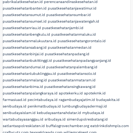
pabrikalatkesehatan.id
perencanaandinaskesehatan.id
pusatkesehatanbanten.id
pusatkesehatanjawatimur.id
pusatkesehatansumut.id
pusatkesehatansumbar.id
pusatkesehatansumsel.id
pusatkesehatanjawatengah.id
pusatkesehatanriau.id
pusatkesehatanjambi.id
pusatkesehatanbengkulu.id
pusatkesehatanmaluku.id
pusatkesehatanmalukuutara.id
pusatkesehatangorontalo.id
pusatkesehatansabang.id
pusatkesehatanmedan.id
pusatkesehatanbinjai.id
pusatkesehatanpadang.id
pusatkesehatanbukittinggi.id
pusatkesehatanpadangpanjang.id
pusatkesehatandumai.id
pusatkesehatanpalembang.id
pusatkesehatanlubuklinggau.id
pusatkesehatansolo.id
pusatkesehatanmalang.id
pusatkesehatanmataram.id
pusatkesehatanbima.id
pusatkesehatansingkawang.id
pusatkesehatanpalangkaraya.id
apotekerku.id
apotekmk.id
farmasiuad.id
pecintabudaya.id
ragambudayajatim.id
budayakita.id
senibudaya.id
penikmatbudaya.id
lumbungbudayadermaji.id
senibudayaislam.id
kebudayaantanahdatar.id
mybudaya.id
wartabudayasanggau.id
sribudaya.id
simerdupolresbatang.id
satlantaspolresklaten.id
buffalogrovechamber.org
eatdrinkdishmpls.com
craftycutz.com
texasgirlreads.com
williemcginest.com