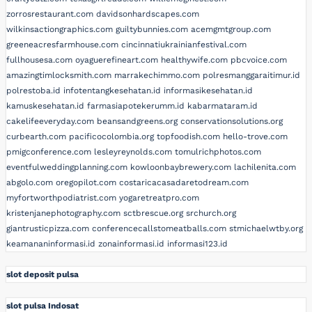
zorrosrestaurant.com
davidsonhardscapes.com
wilkinsactiongraphics.com
guiltybunnies.com
acemgmtgroup.com
greeneacresfarmhouse.com
cincinnatiukrainianfestival.com
fullhousesa.com
oyaguerefineart.com
healthywife.com
pbcvoice.com
amazingtimlocksmith.com
marrakechimmo.com
polresmanggaraitimur.id
polrestoba.id
infotentangkesehatan.id
informasikesehatan.id
kamuskesehatan.id
farmasiapotekerumm.id
kabarmataram.id
cakelifeeveryday.com
beansandgreens.org
conservationsolutions.org
curbearth.com
pacificocolombia.org
topfoodish.com
hello-trove.com
pmigconference.com
lesleyreynolds.com
tomulrichphotos.com
eventfulweddingplanning.com
kowloonbaybrewery.com
lachilenita.com
abgolo.com
oregopilot.com
costaricacasadaretodream.com
myfortworthpodiatrist.com
yogaretreatpro.com
kristenjanephotography.com
sctbrescue.org
srchurch.org
giantrusticpizza.com
conferencecallstomeatballs.com
stmichaelwtby.org
keamananinformasi.id
zonainformasi.id
informasi123.id
slot deposit pulsa
slot pulsa Indosat