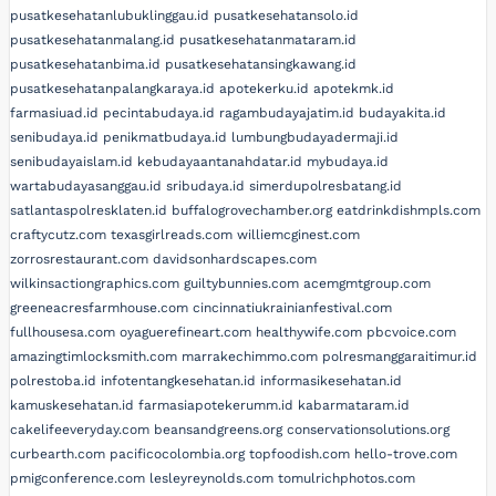
pusatkesehatanlubuklinggau.id
pusatkesehatansolo.id
pusatkesehatanmalang.id
pusatkesehatanmataram.id
pusatkesehatanbima.id
pusatkesehatansingkawang.id
pusatkesehatanpalangkaraya.id
apotekerku.id
apotekmk.id
farmasiuad.id
pecintabudaya.id
ragambudayajatim.id
budayakita.id
senibudaya.id
penikmatbudaya.id
lumbungbudayadermaji.id
senibudayaislam.id
kebudayaantanahdatar.id
mybudaya.id
wartabudayasanggau.id
sribudaya.id
simerdupolresbatang.id
satlantaspolresklaten.id
buffalogrovechamber.org
eatdrinkdishmpls.com
craftycutz.com
texasgirlreads.com
williemcginest.com
zorrosrestaurant.com
davidsonhardscapes.com
wilkinsactiongraphics.com
guiltybunnies.com
acemgmtgroup.com
greeneacresfarmhouse.com
cincinnatiukrainianfestival.com
fullhousesa.com
oyaguerefineart.com
healthywife.com
pbcvoice.com
amazingtimlocksmith.com
marrakechimmo.com
polresmanggaraitimur.id
polrestoba.id
infotentangkesehatan.id
informasikesehatan.id
kamuskesehatan.id
farmasiapotekerumm.id
kabarmataram.id
cakelifeeveryday.com
beansandgreens.org
conservationsolutions.org
curbearth.com
pacificocolombia.org
topfoodish.com
hello-trove.com
pmigconference.com
lesleyreynolds.com
tomulrichphotos.com