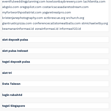
eventfulweddingplanning.com
kowloonbaybrewery.com
lachilenita.com
abgolo.com
oregopilot.com
costaricacasadaretodream.com
myfortworthpodiatrist.com
yogaretreatpro.com
kristenjanephotography.com
sctbrescue.org
srchurch.org
giantrusticpizza.com
conferencecallstomeatballs.com
stmichaelwtby.org
keamananinformasi.id
zonainformasi.id
informasi123.id
slot deposit pulsa
slot pulsa Indosat
togel deposit pulsa
slot tri
Data Taiwan
login rubah4d
togel Singapore