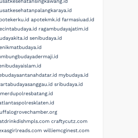
usatkesehatansingkawang.id
usatkesehatanpalangkaraya.id
potekerku.id
apotekmk.id
farmasiuad.id
ecintabudaya.id
ragambudayajatim.id
udayakita.id
senibudaya.id
enikmatbudaya.id
umbungbudayadermaji.id
enibudayaislam.id
ebudayaantanahdatar.id
mybudaya.id
artabudayasanggau.id
sribudaya.id
imerdupolresbatang.id
atlantaspolresklaten.id
uffalogrovechamber.org
atdrinkdishmpls.com
craftycutz.com
exasgirlreads.com
williemcginest.com