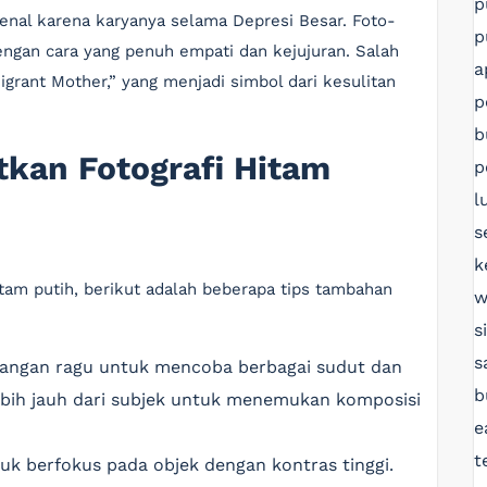
p
enal karena karyanya selama Depresi Besar. Foto-
p
ngan cara yang penuh empati dan kejujuran. Salah
a
igrant Mother,” yang menjadi simbol dari kesulitan
p
b
tkan Fotografi Hitam
p
l
s
k
itam putih, berikut adalah beberapa tips tambahan
w
s
s
Jangan ragu untuk mencoba berbagai sudut dan
b
 lebih jauh dari subjek untuk menemukan komposisi
e
t
uk berfokus pada objek dengan kontras tinggi.