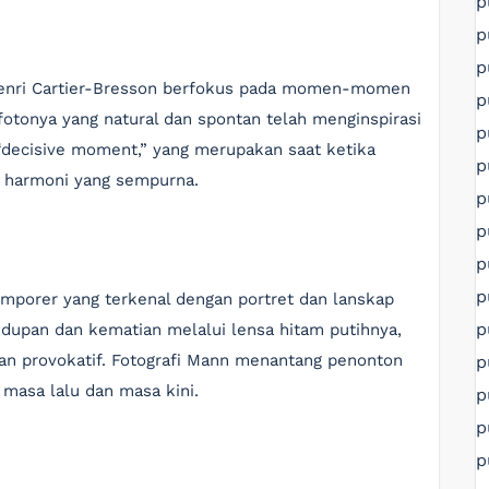
p
p
p
 Henri Cartier-Bresson berfokus pada momen-momen
p
fotonya yang natural dan spontan telah menginspirasi
p
“decisive moment,” yang merupakan saat ketika
p
 harmoni yang sempurna.
p
p
p
p
emporer yang terkenal dengan portret dan lanskap
p
idupan dan kematian melalui lensa hitam putihnya,
n provokatif. Fotografi Mann menantang penonton
p
asa lalu dan masa kini.
p
p
p