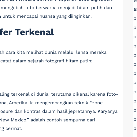
mengubah foto berwarna menjadi hitam putih dan
a
 untuk mencapai nuansa yang diinginkan.
p
p
afer Terkenal
p
p
h cara kita melihat dunia melalui lensa mereka.
p
atat dalam sejarah fotografi hitam putih:
p
p
p
p
ling terkenal di dunia, terutama dikenal karena foto-
p
onal Amerika. Ia mengembangkan teknik “zone
p
sure dan kontras dalam hasil jepretannya. Karyanya
p
 New Mexico,” adalah contoh sempurna dari
p
ng cermat.