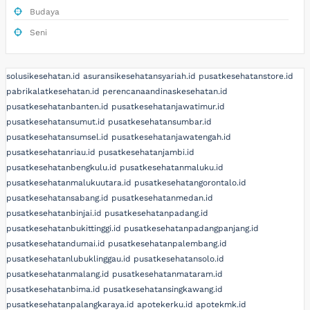
Budaya
Seni
solusikesehatan.id
asuransikesehatansyariah.id
pusatkesehatanstore.id
pabrikalatkesehatan.id
perencanaandinaskesehatan.id
pusatkesehatanbanten.id
pusatkesehatanjawatimur.id
pusatkesehatansumut.id
pusatkesehatansumbar.id
pusatkesehatansumsel.id
pusatkesehatanjawatengah.id
pusatkesehatanriau.id
pusatkesehatanjambi.id
pusatkesehatanbengkulu.id
pusatkesehatanmaluku.id
pusatkesehatanmalukuutara.id
pusatkesehatangorontalo.id
pusatkesehatansabang.id
pusatkesehatanmedan.id
pusatkesehatanbinjai.id
pusatkesehatanpadang.id
pusatkesehatanbukittinggi.id
pusatkesehatanpadangpanjang.id
pusatkesehatandumai.id
pusatkesehatanpalembang.id
pusatkesehatanlubuklinggau.id
pusatkesehatansolo.id
pusatkesehatanmalang.id
pusatkesehatanmataram.id
pusatkesehatanbima.id
pusatkesehatansingkawang.id
pusatkesehatanpalangkaraya.id
apotekerku.id
apotekmk.id