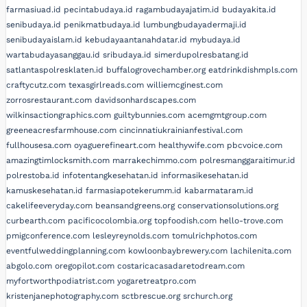
farmasiuad.id
pecintabudaya.id
ragambudayajatim.id
budayakita.id
senibudaya.id
penikmatbudaya.id
lumbungbudayadermaji.id
senibudayaislam.id
kebudayaantanahdatar.id
mybudaya.id
wartabudayasanggau.id
sribudaya.id
simerdupolresbatang.id
satlantaspolresklaten.id
buffalogrovechamber.org
eatdrinkdishmpls.com
craftycutz.com
texasgirlreads.com
williemcginest.com
zorrosrestaurant.com
davidsonhardscapes.com
wilkinsactiongraphics.com
guiltybunnies.com
acemgmtgroup.com
greeneacresfarmhouse.com
cincinnatiukrainianfestival.com
fullhousesa.com
oyaguerefineart.com
healthywife.com
pbcvoice.com
amazingtimlocksmith.com
marrakechimmo.com
polresmanggaraitimur.id
polrestoba.id
infotentangkesehatan.id
informasikesehatan.id
kamuskesehatan.id
farmasiapotekerumm.id
kabarmataram.id
cakelifeeveryday.com
beansandgreens.org
conservationsolutions.org
curbearth.com
pacificocolombia.org
topfoodish.com
hello-trove.com
pmigconference.com
lesleyreynolds.com
tomulrichphotos.com
eventfulweddingplanning.com
kowloonbaybrewery.com
lachilenita.com
abgolo.com
oregopilot.com
costaricacasadaretodream.com
myfortworthpodiatrist.com
yogaretreatpro.com
kristenjanephotography.com
sctbrescue.org
srchurch.org