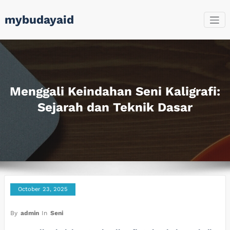
Skip
mybudayaid
to
content
Menggali Keindahan Seni Kaligrafi:
Sejarah dan Teknik Dasar
October 23, 2025
By
admin
In
Seni