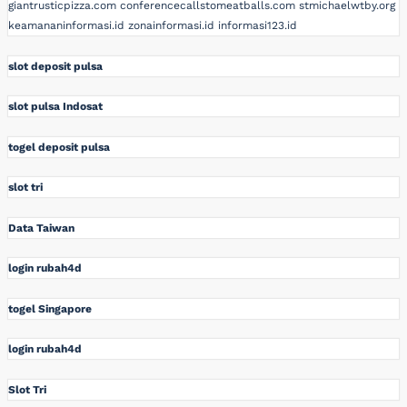
giantrusticpizza.com
conferencecallstomeatballs.com
stmichaelwtby.org
keamananinformasi.id
zonainformasi.id
informasi123.id
slot deposit pulsa
slot pulsa Indosat
togel deposit pulsa
slot tri
Data Taiwan
login rubah4d
togel Singapore
login rubah4d
Slot Tri