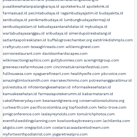
pusatkesehatanpalangkaraya.id
apotekerku.id
apotekmk.id
farmasiuad.id
pecintabudaya.id
ragambudayajatim.id
budayakita.id
senibudaya.id
penikmatbudaya.id
lumbungbudayadermaji.id
senibudayaislam.id
kebudayaantanahdatar.id
mybudaya.id
wartabudayasanggau.id
sribudaya.id
simerdupolresbatang.id
satlantaspolresklaten.id
buffalogrovechamber.org
eatdrinkdishmpls.com
craftycutz.com
texasgirlreads.com
williemcginest.com
zorrosrestaurant.com
davidsonhardscapes.com
wilkinsactiongraphics.com
guiltybunnies.com
acemgmtgroup.com
greeneacresfarmhouse.com
cincinnatiukrainianfestival.com
fullhousesa.com
oyaguerefineart.com
healthywife.com
pbcvoice.com
amazingtimlocksmith.com
marrakechimmo.com
polresmanggaraitimur.id
polrestoba.id
infotentangkesehatan.id
informasikesehatan.id
kamuskesehatan.id
farmasiapotekerumm.id
kabarmataram.id
cakelifeeveryday.com
beansandgreens.org
conservationsolutions.org
curbearth.com
pacificocolombia.org
topfoodish.com
hello-trove.com
pmigconference.com
lesleyreynolds.com
tomulrichphotos.com
eventfulweddingplanning.com
kowloonbaybrewery.com
lachilenita.com
abgolo.com
oregopilot.com
costaricacasadaretodream.com
myfortworthpodiatrist.com
yogaretreatpro.com