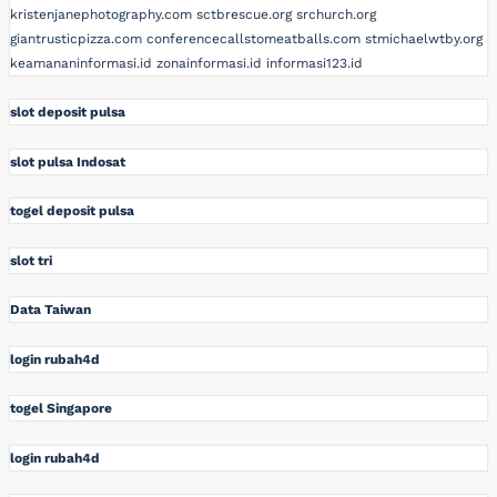
kristenjanephotography.com
sctbrescue.org
srchurch.org
giantrusticpizza.com
conferencecallstomeatballs.com
stmichaelwtby.org
keamananinformasi.id
zonainformasi.id
informasi123.id
slot deposit pulsa
slot pulsa Indosat
togel deposit pulsa
slot tri
Data Taiwan
login rubah4d
togel Singapore
login rubah4d