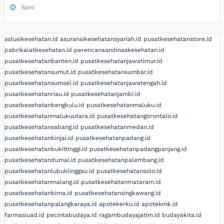
Seni
solusikesehatan.id
asuransikesehatansyariah.id
pusatkesehatanstore.id
pabrikalatkesehatan.id
perencanaandinaskesehatan.id
pusatkesehatanbanten.id
pusatkesehatanjawatimur.id
pusatkesehatansumut.id
pusatkesehatansumbar.id
pusatkesehatansumsel.id
pusatkesehatanjawatengah.id
pusatkesehatanriau.id
pusatkesehatanjambi.id
pusatkesehatanbengkulu.id
pusatkesehatanmaluku.id
pusatkesehatanmalukuutara.id
pusatkesehatangorontalo.id
pusatkesehatansabang.id
pusatkesehatanmedan.id
pusatkesehatanbinjai.id
pusatkesehatanpadang.id
pusatkesehatanbukittinggi.id
pusatkesehatanpadangpanjang.id
pusatkesehatandumai.id
pusatkesehatanpalembang.id
pusatkesehatanlubuklinggau.id
pusatkesehatansolo.id
pusatkesehatanmalang.id
pusatkesehatanmataram.id
pusatkesehatanbima.id
pusatkesehatansingkawang.id
pusatkesehatanpalangkaraya.id
apotekerku.id
apotekmk.id
farmasiuad.id
pecintabudaya.id
ragambudayajatim.id
budayakita.id