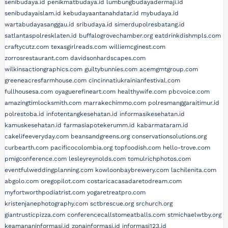
senibudaya.id
penikmatbudaya.id
lumbungbudayadermaji.id
senibudayaislam.id
kebudayaantanahdatar.id
mybudaya.id
wartabudayasanggau.id
sribudaya.id
simerdupolresbatang.id
satlantaspolresklaten.id
buffalogrovechamber.org
eatdrinkdishmpls.com
craftycutz.com
texasgirlreads.com
williemcginest.com
zorrosrestaurant.com
davidsonhardscapes.com
wilkinsactiongraphics.com
guiltybunnies.com
acemgmtgroup.com
greeneacresfarmhouse.com
cincinnatiukrainianfestival.com
fullhousesa.com
oyaguerefineart.com
healthywife.com
pbcvoice.com
amazingtimlocksmith.com
marrakechimmo.com
polresmanggaraitimur.id
polrestoba.id
infotentangkesehatan.id
informasikesehatan.id
kamuskesehatan.id
farmasiapotekerumm.id
kabarmataram.id
cakelifeeveryday.com
beansandgreens.org
conservationsolutions.org
curbearth.com
pacificocolombia.org
topfoodish.com
hello-trove.com
pmigconference.com
lesleyreynolds.com
tomulrichphotos.com
eventfulweddingplanning.com
kowloonbaybrewery.com
lachilenita.com
abgolo.com
oregopilot.com
costaricacasadaretodream.com
myfortworthpodiatrist.com
yogaretreatpro.com
kristenjanephotography.com
sctbrescue.org
srchurch.org
giantrusticpizza.com
conferencecallstomeatballs.com
stmichaelwtby.org
keamananinformasi.id
zonainformasi.id
informasi123.id