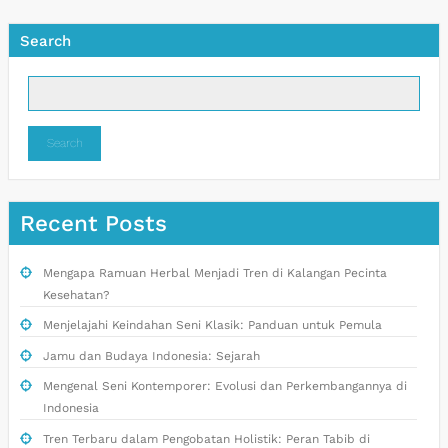
Search
Search
Recent Posts
Mengapa Ramuan Herbal Menjadi Tren di Kalangan Pecinta
Kesehatan?
Menjelajahi Keindahan Seni Klasik: Panduan untuk Pemula
Jamu dan Budaya Indonesia: Sejarah
Mengenal Seni Kontemporer: Evolusi dan Perkembangannya di
Indonesia
Tren Terbaru dalam Pengobatan Holistik: Peran Tabib di