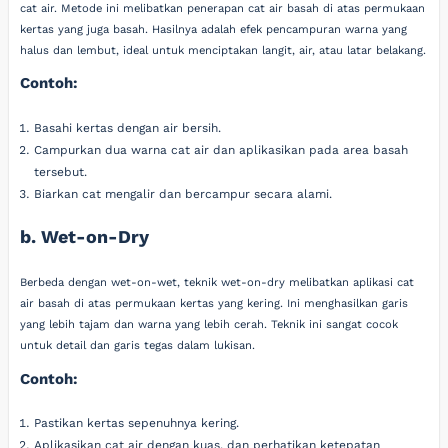
cat air. Metode ini melibatkan penerapan cat air basah di atas permukaan
kertas yang juga basah. Hasilnya adalah efek pencampuran warna yang
halus dan lembut, ideal untuk menciptakan langit, air, atau latar belakang.
Contoh:
Basahi kertas dengan air bersih.
Campurkan dua warna cat air dan aplikasikan pada area basah
tersebut.
Biarkan cat mengalir dan bercampur secara alami.
b. Wet-on-Dry
Berbeda dengan wet-on-wet, teknik wet-on-dry melibatkan aplikasi cat
air basah di atas permukaan kertas yang kering. Ini menghasilkan garis
yang lebih tajam dan warna yang lebih cerah. Teknik ini sangat cocok
untuk detail dan garis tegas dalam lukisan.
Contoh:
Pastikan kertas sepenuhnya kering.
Aplikasikan cat air dengan kuas, dan perhatikan ketepatan