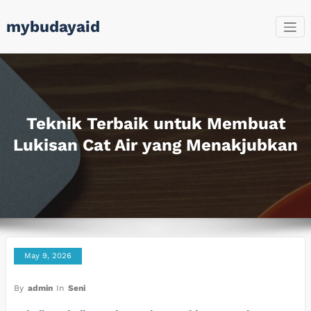
Skip
mybudayaid
to
content
Teknik Terbaik untuk Membuat
Lukisan Cat Air yang Menakjubkan
May 9, 2026
By
admin
In
Seni