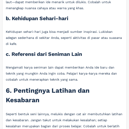
laut—dapat memberikan ide menarik untuk dilukis. Cobalah untuk
menangkap nuansa cahaya atau warna yang khas.
b. Kehidupan Sehari-hari
Kehidupan sehari-hari juga bisa menjadi sumber inspirasi. Lukiskan
adegan sederhana di sekitar Anda, seperti aktivitas di pasar atau suasana
di kafe.
c. Referensi dari Seniman Lain
Mengamati karya seniman lain dapat memberikan Anda ide baru dan
teknik yang mungkin Anda ingin coba. Pelajari karya-karya mereka dan
cobalah untuk menerapkan teknik yang sama.
6. Pentingnya Latihan dan
Kesabaran
Seperti bentuk seni lainnya, melukis dengan cat air membutuhkan latihan
dan kesabaran. Jangan takut untuk melakukan kesalahan; setiap
kesalahan merupakan bagian dari proses belajar. Cobalah untuk berlatih