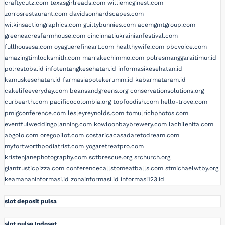
craftycutz.com
texasgirlreads.com
williemcginest.com
zorrosrestaurant.com
davidsonhardscapes.com
wilkinsactiongraphics.com
guiltybunnies.com
acemgmtgroup.com
greeneacresfarmhouse.com
cincinnatiukrainianfestival.com
fullhousesa.com
oyaguerefineart.com
healthywife.com
pbcvoice.com
amazingtimlocksmith.com
marrakechimmo.com
polresmanggaraitimur.id
polrestoba.id
infotentangkesehatan.id
informasikesehatan.id
kamuskesehatan.id
farmasiapotekerumm.id
kabarmataram.id
cakelifeeveryday.com
beansandgreens.org
conservationsolutions.org
curbearth.com
pacificocolombia.org
topfoodish.com
hello-trove.com
pmigconference.com
lesleyreynolds.com
tomulrichphotos.com
eventfulweddingplanning.com
kowloonbaybrewery.com
lachilenita.com
abgolo.com
oregopilot.com
costaricacasadaretodream.com
myfortworthpodiatrist.com
yogaretreatpro.com
kristenjanephotography.com
sctbrescue.org
srchurch.org
giantrusticpizza.com
conferencecallstomeatballs.com
stmichaelwtby.org
keamananinformasi.id
zonainformasi.id
informasi123.id
slot deposit pulsa
slot pulsa Indosat