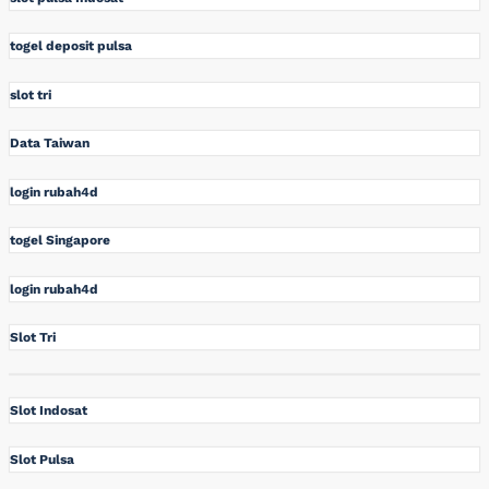
togel deposit pulsa
slot tri
Data Taiwan
login rubah4d
togel Singapore
login rubah4d
Slot Tri
Slot Indosat
Slot Pulsa