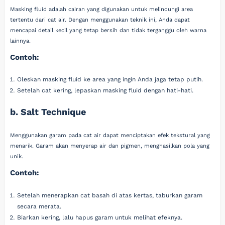
Masking fluid adalah cairan yang digunakan untuk melindungi area
tertentu dari cat air. Dengan menggunakan teknik ini, Anda dapat
mencapai detail kecil yang tetap bersih dan tidak terganggu oleh warna
lainnya.
Contoh:
Oleskan masking fluid ke area yang ingin Anda jaga tetap putih.
Setelah cat kering, lepaskan masking fluid dengan hati-hati.
b. Salt Technique
Menggunakan garam pada cat air dapat menciptakan efek tekstural yang
menarik. Garam akan menyerap air dan pigmen, menghasilkan pola yang
unik.
Contoh:
Setelah menerapkan cat basah di atas kertas, taburkan garam
secara merata.
Biarkan kering, lalu hapus garam untuk melihat efeknya.