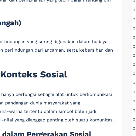
an dan pemahaman yang lebih dalam tentang diri
p
p
p
engah)
p
p
perlindungan yang sering digunakan dalam budaya
p
 perlindungan dari ancaman, serta kebersihan dan
p
p
Konteks Sosial
p
p
p
 hanya berfungsi sebagai alat untuk berkomunikasi
p
an pandangan dunia masyarakat yang
p
na-warna tertentu dalam simbol boleh jadi
p
i-nilai yang dianggap penting oleh suatu komunitas.
p
 dalam Pergerakan Sosial