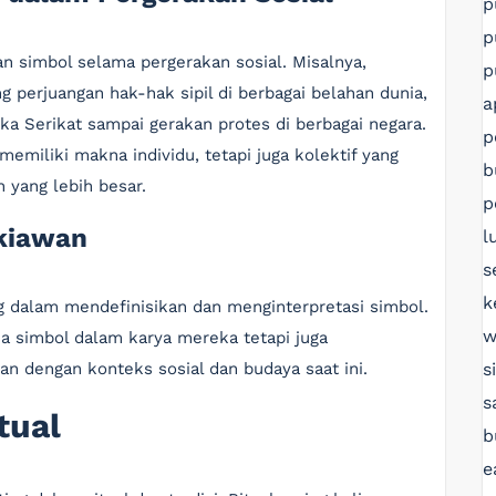
p
p
n simbol selama pergerakan sosial. Misalnya,
p
ng perjuangan hak-hak sipil di berbagai belahan dunia,
a
ika Serikat sampai gerakan protes di berbagai negara.
p
emiliki makna individu, tetapi juga kolektif yang
b
 yang lebih besar.
p
kiawan
l
s
k
 dalam mendefinisikan dan menginterpretasi simbol.
w
 simbol dalam karya mereka tetapi juga
s
n dengan konteks sosial dan budaya saat ini.
s
tual
b
e