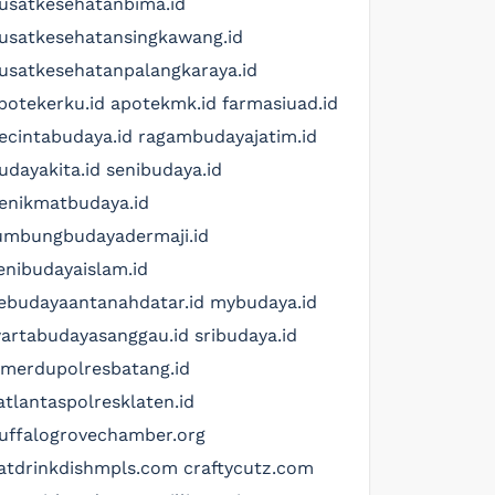
usatkesehatanbima.id
usatkesehatansingkawang.id
usatkesehatanpalangkaraya.id
potekerku.id
apotekmk.id
farmasiuad.id
ecintabudaya.id
ragambudayajatim.id
udayakita.id
senibudaya.id
enikmatbudaya.id
umbungbudayadermaji.id
enibudayaislam.id
ebudayaantanahdatar.id
mybudaya.id
artabudayasanggau.id
sribudaya.id
imerdupolresbatang.id
atlantaspolresklaten.id
uffalogrovechamber.org
atdrinkdishmpls.com
craftycutz.com