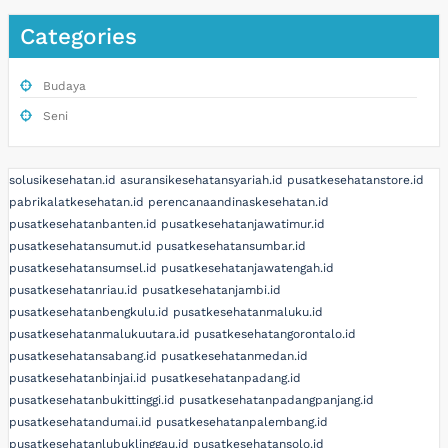
Categories
Budaya
Seni
solusikesehatan.id
asuransikesehatansyariah.id
pusatkesehatanstore.id
pabrikalatkesehatan.id
perencanaandinaskesehatan.id
pusatkesehatanbanten.id
pusatkesehatanjawatimur.id
pusatkesehatansumut.id
pusatkesehatansumbar.id
pusatkesehatansumsel.id
pusatkesehatanjawatengah.id
pusatkesehatanriau.id
pusatkesehatanjambi.id
pusatkesehatanbengkulu.id
pusatkesehatanmaluku.id
pusatkesehatanmalukuutara.id
pusatkesehatangorontalo.id
pusatkesehatansabang.id
pusatkesehatanmedan.id
pusatkesehatanbinjai.id
pusatkesehatanpadang.id
pusatkesehatanbukittinggi.id
pusatkesehatanpadangpanjang.id
pusatkesehatandumai.id
pusatkesehatanpalembang.id
pusatkesehatanlubuklinggau.id
pusatkesehatansolo.id