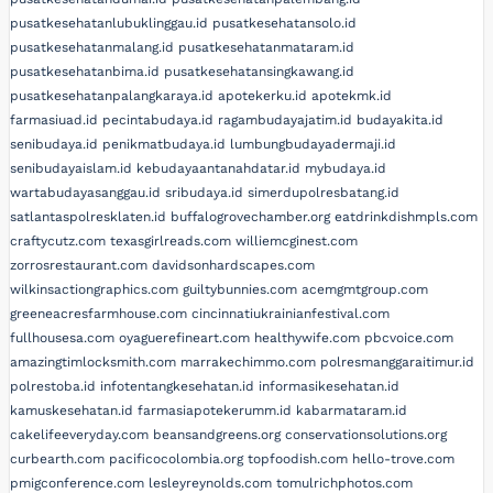
pusatkesehatanlubuklinggau.id
pusatkesehatansolo.id
pusatkesehatanmalang.id
pusatkesehatanmataram.id
pusatkesehatanbima.id
pusatkesehatansingkawang.id
pusatkesehatanpalangkaraya.id
apotekerku.id
apotekmk.id
farmasiuad.id
pecintabudaya.id
ragambudayajatim.id
budayakita.id
senibudaya.id
penikmatbudaya.id
lumbungbudayadermaji.id
senibudayaislam.id
kebudayaantanahdatar.id
mybudaya.id
wartabudayasanggau.id
sribudaya.id
simerdupolresbatang.id
satlantaspolresklaten.id
buffalogrovechamber.org
eatdrinkdishmpls.com
craftycutz.com
texasgirlreads.com
williemcginest.com
zorrosrestaurant.com
davidsonhardscapes.com
wilkinsactiongraphics.com
guiltybunnies.com
acemgmtgroup.com
greeneacresfarmhouse.com
cincinnatiukrainianfestival.com
fullhousesa.com
oyaguerefineart.com
healthywife.com
pbcvoice.com
amazingtimlocksmith.com
marrakechimmo.com
polresmanggaraitimur.id
polrestoba.id
infotentangkesehatan.id
informasikesehatan.id
kamuskesehatan.id
farmasiapotekerumm.id
kabarmataram.id
cakelifeeveryday.com
beansandgreens.org
conservationsolutions.org
curbearth.com
pacificocolombia.org
topfoodish.com
hello-trove.com
pmigconference.com
lesleyreynolds.com
tomulrichphotos.com