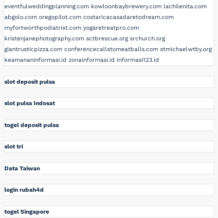
eventfulweddingplanning.com
kowloonbaybrewery.com
lachilenita.com
abgolo.com
oregopilot.com
costaricacasadaretodream.com
myfortworthpodiatrist.com
yogaretreatpro.com
kristenjanephotography.com
sctbrescue.org
srchurch.org
giantrusticpizza.com
conferencecallstomeatballs.com
stmichaelwtby.org
keamananinformasi.id
zonainformasi.id
informasi123.id
slot deposit pulsa
slot pulsa Indosat
togel deposit pulsa
slot tri
Data Taiwan
login rubah4d
togel Singapore