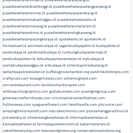
pusatkesehatanbinjai.id
pusatkesehatanpadang.id
pusatkesehatanbukittinggi.id
pusatkesehatanpadangpanjang.id
pusatkesehatandumai.id
pusatkesehatanpalembang.id
pusatkesehatanlubuklinggau.id
pusatkesehatansolo.id
pusatkesehatanmalang.id
pusatkesehatanmataram.id
pusatkesehatanbima.id
pusatkesehatansingkawang.id
pusatkesehatanpalangkaraya.id
apotekerku.id
apotekmk.id
farmasiuad.id
pecintabudaya.id
ragambudayajatim.id
budayakita.id
senibudaya.id
penikmatbudaya.id
lumbungbudayadermaji.id
senibudayaislam.id
kebudayaantanahdatar.id
mybudaya.id
wartabudayasanggau.id
sribudaya.id
simerdupolresbatang.id
satlantaspolresklaten.id
buffalogrovechamber.org
eatdrinkdishmpls.com
craftycutz.com
texasgirlreads.com
williemcginest.com
zorrosrestaurant.com
davidsonhardscapes.com
wilkinsactiongraphics.com
guiltybunnies.com
acemgmtgroup.com
greeneacresfarmhouse.com
cincinnatiukrainianfestival.com
fullhousesa.com
oyaguerefineart.com
healthywife.com
pbcvoice.com
amazingtimlocksmith.com
marrakechimmo.com
polresmanggaraitimur.id
polrestoba.id
infotentangkesehatan.id
informasikesehatan.id
kamuskesehatan.id
farmasiapotekerumm.id
kabarmataram.id
cakelifeeveryday.com
beansandgreens.org
conservationsolutions.org