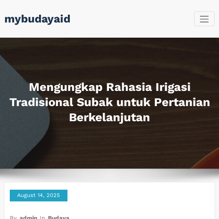
Skip
mybudayaid
to
content
Mengungkap Rahasia Irigasi
Tradisional Subak untuk Pertanian
Berkelanjutan
August 14, 2025
By
admin
In
Budaya