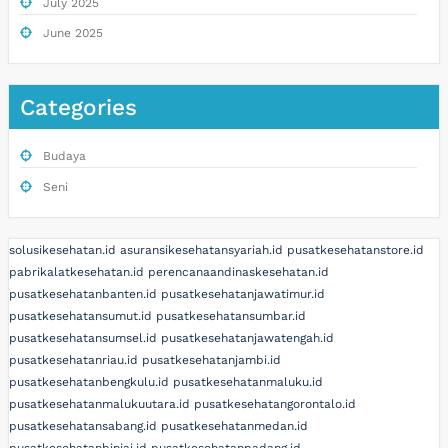
July 2025
June 2025
Categories
Budaya
Seni
solusikesehatan.id
asuransikesehatansyariah.id
pusatkesehatanstore.id
pabrikalatkesehatan.id
perencanaandinaskesehatan.id
pusatkesehatanbanten.id
pusatkesehatanjawatimur.id
pusatkesehatansumut.id
pusatkesehatansumbar.id
pusatkesehatansumsel.id
pusatkesehatanjawatengah.id
pusatkesehatanriau.id
pusatkesehatanjambi.id
pusatkesehatanbengkulu.id
pusatkesehatanmaluku.id
pusatkesehatanmalukuutara.id
pusatkesehatangorontalo.id
pusatkesehatansabang.id
pusatkesehatanmedan.id