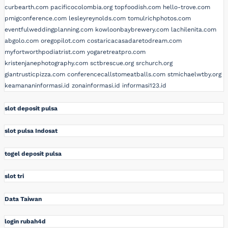
curbearth.com
pacificocolombia.org
topfoodish.com
hello-trove.com
pmigconference.com
lesleyreynolds.com
tomulrichphotos.com
eventfulweddingplanning.com
kowloonbaybrewery.com
lachilenita.com
abgolo.com
oregopilot.com
costaricacasadaretodream.com
myfortworthpodiatrist.com
yogaretreatpro.com
kristenjanephotography.com
sctbrescue.org
srchurch.org
giantrusticpizza.com
conferencecallstomeatballs.com
stmichaelwtby.org
keamananinformasi.id
zonainformasi.id
informasi123.id
slot deposit pulsa
slot pulsa Indosat
togel deposit pulsa
slot tri
Data Taiwan
login rubah4d