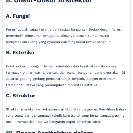
II. Unsur-Unsur Arsitektur
A. Fungsi
Fungsi adalah tujuan utama dari setiap bangunan. Setiap desain harus
memenuhi kebutuhan pengguna. Misalnya, desain rumah harus
menyediakan ruang yang nyaman dan fungsional untuk penghuni.
B. Estetika
Estetika berhubungan dengan keindahan dan kreativitas dalam desain. Ini
termasuk pilihan warna, bentuk, dan bahan bangunan yang digunakan. Di
Jakarta, gedung-gedung pencakar langit berpadu dengan arsitektur
tradisional Betawi yang menunjukkan hibriditas estetika.
C. Struktur
Struktur menekankan kekuatan dan stabilitas bangunan. Pemilihan bahan
yang tepat dan penggunaan teknik konstruksi yang benar sangat penting
untuk memastikan bahwa bangunan dapat bertahan lama.
III. Peran Arsitektur dalam