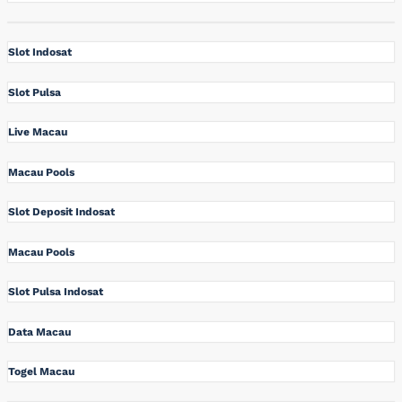
Slot Indosat
Slot Pulsa
Live Macau
Macau Pools
Slot Deposit Indosat
Macau Pools
Slot Pulsa Indosat
Data Macau
Togel Macau