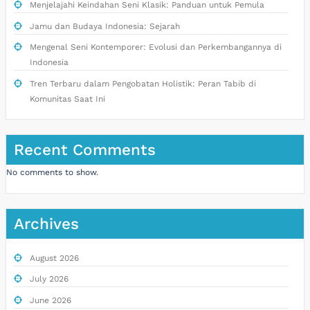
Menjelajahi Keindahan Seni Klasik: Panduan untuk Pemula
Jamu dan Budaya Indonesia: Sejarah
Mengenal Seni Kontemporer: Evolusi dan Perkembangannya di
Indonesia
Tren Terbaru dalam Pengobatan Holistik: Peran Tabib di
Komunitas Saat Ini
Recent Comments
No comments to show.
Archives
August 2026
July 2026
June 2026