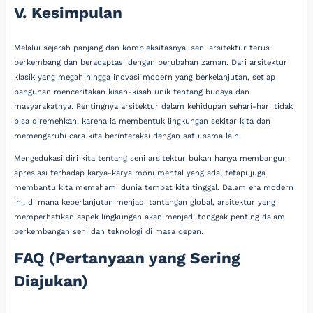
V. Kesimpulan
Melalui sejarah panjang dan kompleksitasnya, seni arsitektur terus
berkembang dan beradaptasi dengan perubahan zaman. Dari arsitektur
klasik yang megah hingga inovasi modern yang berkelanjutan, setiap
bangunan menceritakan kisah-kisah unik tentang budaya dan
masyarakatnya. Pentingnya arsitektur dalam kehidupan sehari-hari tidak
bisa diremehkan, karena ia membentuk lingkungan sekitar kita dan
memengaruhi cara kita berinteraksi dengan satu sama lain.
Mengedukasi diri kita tentang seni arsitektur bukan hanya membangun
apresiasi terhadap karya-karya monumental yang ada, tetapi juga
membantu kita memahami dunia tempat kita tinggal. Dalam era modern
ini, di mana keberlanjutan menjadi tantangan global, arsitektur yang
memperhatikan aspek lingkungan akan menjadi tonggak penting dalam
perkembangan seni dan teknologi di masa depan.
FAQ (Pertanyaan yang Sering
Diajukan)