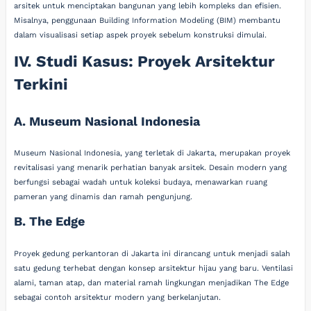
arsitek untuk menciptakan bangunan yang lebih kompleks dan efisien.
Misalnya, penggunaan Building Information Modeling (BIM) membantu
dalam visualisasi setiap aspek proyek sebelum konstruksi dimulai.
IV. Studi Kasus: Proyek Arsitektur
Terkini
A. Museum Nasional Indonesia
Museum Nasional Indonesia, yang terletak di Jakarta, merupakan proyek
revitalisasi yang menarik perhatian banyak arsitek. Desain modern yang
berfungsi sebagai wadah untuk koleksi budaya, menawarkan ruang
pameran yang dinamis dan ramah pengunjung.
B. The Edge
Proyek gedung perkantoran di Jakarta ini dirancang untuk menjadi salah
satu gedung terhebat dengan konsep arsitektur hijau yang baru. Ventilasi
alami, taman atap, dan material ramah lingkungan menjadikan The Edge
sebagai contoh arsitektur modern yang berkelanjutan.