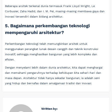
Beberapa arsitek terkenal dunia termasuk Frank Lloyd Wright, Le
Corbusier, Zaha Hadid, dan I. M. Pei, masing-masing membawa gaya dan
inovasi tersendiri dalam bidang arsitektur.
5. Bagaimana perkembangan teknologi
mempengaruhi arsitektur?
Perkembangan teknologi telah memungkinkan arsitek untuk
menggunakan perangkat lunak desain canggih dan teknik konstruksi
inovatif, sehingga menghasilkan bangunan yang lebih kompleks dan
efisien.
Dengan menyelami lebih dalam dunia arsitektur, kita dapat menghargai
dan memahami pengaruhnya terhadap kehidupan kita sehari-hari dan
masa depan. Arsitektur tidak hanya sekadar bangunan; ia adalah seni
yang hidup dan bernafas dalam amalgamasi tradisi dan inovasi.
Written by: