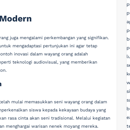
p
p
 Modern
a
p
rang juga mengalami perkembangan yang signifikan.
b
ntuk mengadaptasi pertunjukan ini agar tetap
p
contoh inovasi dalam wayang orang adalah
l
rti teknologi audiovisual, yang memberikan
s
on.
k
w
n
s
s
 telah mulai memasukkan seni wayang orang dalam
b
mperkenalkan siswa kepada kekayaan budaya yang
e
an rasa cinta akan seni tradisional. Melalui kegiatan
t
dan menghargai warisan nenek moyang mereka.