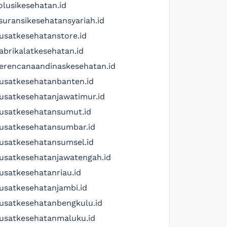
olusikesehatan.id
suransikesehatansyariah.id
usatkesehatanstore.id
abrikalatkesehatan.id
erencanaandinaskesehatan.id
usatkesehatanbanten.id
usatkesehatanjawatimur.id
usatkesehatansumut.id
usatkesehatansumbar.id
usatkesehatansumsel.id
usatkesehatanjawatengah.id
usatkesehatanriau.id
usatkesehatanjambi.id
usatkesehatanbengkulu.id
usatkesehatanmaluku.id