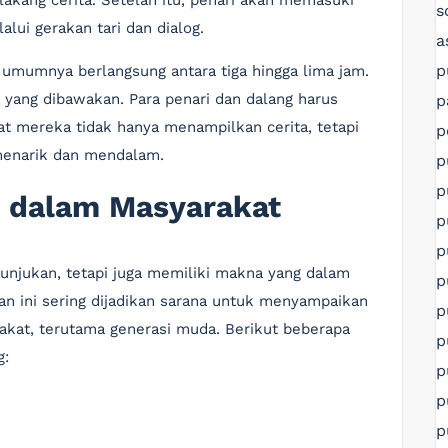
lakang cerita. Setelah itu, penari akan memasuki
s
ui gerakan tari dan dialog.
a
p
 umumnya berlangsung antara tiga hingga lima jam.
a yang dibawakan. Para penari dan dalang harus
p
at mereka tidak hanya menampilkan cerita, tetapi
p
menarik dan mendalam.
p
p
 dalam Masyarakat
p
p
tunjukan, tetapi juga memiliki makna yang dalam
p
an ini sering dijadikan sarana untuk menyampaikan
p
kat, terutama generasi muda. Berikut beberapa
p
g:
p
p
p