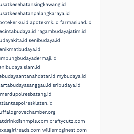
usatkesehatansingkawang.id
usatkesehatanpalangkaraya.id
potekerku.id
apotekmk.id
farmasiuad.id
ecintabudaya.id
ragambudayajatim.id
udayakita.id
senibudaya.id
enikmatbudaya.id
umbungbudayadermaji.id
enibudayaislam.id
ebudayaantanahdatar.id
mybudaya.id
artabudayasanggau.id
sribudaya.id
imerdupolresbatang.id
atlantaspolresklaten.id
uffalogrovechamber.org
atdrinkdishmpls.com
craftycutz.com
exasgirlreads.com
williemcginest.com