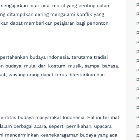
p
mengajarkan nilai-nilai moral yang penting dalam
p
ang ditampilkan sering mengalami konflik yang
p
kan dapat memberikan pelajaran bagi penonton.
p
p
p
ertahankan budaya Indonesia, terutama tradisi
p
en budaya, mulai dari kostum, musik, sampai bahasa.
p
t, wayang orang dapat terus dilestarikan dan
p
p
p
p
p
entitas budaya masyarakat Indonesia. Hal ini terlihat
p
dalam berbagai acara, seperti pernikahan, upacara
p
n ini mencerminkan keanekaragaman budaya yang ada