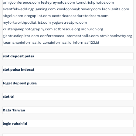
pmigconference.com
lesleyreynolds.com
tomulrichphotos.com
eventfulweddingplanning.com
kowloonbaybrewery.com
lachilenita.com
abgolo.com
oregopilot.com
costaricacasadaretodream.com
myfortworthpodiatrist.com
yogaretreatpro.com
kristenjanephotography.com
sctbrescue.org
srchurch.org
giantrusticpizza.com
conferencecallstomeatballs.com
stmichaelwtby.org
keamananinformasi.id
zonainformasi.id
informasi123.id
slot deposit pulsa
slot pulsa Indosat
togel deposit pulsa
slot tri
Data Taiwan
login rubah4d