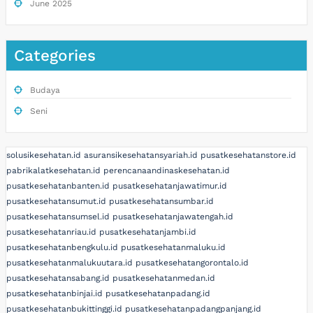
June 2025
Categories
Budaya
Seni
solusikesehatan.id
asuransikesehatansyariah.id
pusatkesehatanstore.id
pabrikalatkesehatan.id
perencanaandinaskesehatan.id
pusatkesehatanbanten.id
pusatkesehatanjawatimur.id
pusatkesehatansumut.id
pusatkesehatansumbar.id
pusatkesehatansumsel.id
pusatkesehatanjawatengah.id
pusatkesehatanriau.id
pusatkesehatanjambi.id
pusatkesehatanbengkulu.id
pusatkesehatanmaluku.id
pusatkesehatanmalukuutara.id
pusatkesehatangorontalo.id
pusatkesehatansabang.id
pusatkesehatanmedan.id
pusatkesehatanbinjai.id
pusatkesehatanpadang.id
pusatkesehatanbukittinggi.id
pusatkesehatanpadangpanjang.id