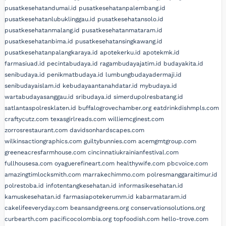
pusatkesehatandumai.id
pusatkesehatanpalembang.id
pusatkesehatanlubuklinggau.id
pusatkesehatansolo.id
pusatkesehatanmalang.id
pusatkesehatanmataram.id
pusatkesehatanbima.id
pusatkesehatansingkawang.id
pusatkesehatanpalangkaraya.id
apotekerku.id
apotekmk.id
farmasiuad.id
pecintabudaya.id
ragambudayajatim.id
budayakita.id
senibudaya.id
penikmatbudaya.id
lumbungbudayadermaji.id
senibudayaislam.id
kebudayaantanahdatar.id
mybudaya.id
wartabudayasanggau.id
sribudaya.id
simerdupolresbatang.id
satlantaspolresklaten.id
buffalogrovechamber.org
eatdrinkdishmpls.com
craftycutz.com
texasgirlreads.com
williemcginest.com
zorrosrestaurant.com
davidsonhardscapes.com
wilkinsactiongraphics.com
guiltybunnies.com
acemgmtgroup.com
greeneacresfarmhouse.com
cincinnatiukrainianfestival.com
fullhousesa.com
oyaguerefineart.com
healthywife.com
pbcvoice.com
amazingtimlocksmith.com
marrakechimmo.com
polresmanggaraitimur.id
polrestoba.id
infotentangkesehatan.id
informasikesehatan.id
kamuskesehatan.id
farmasiapotekerumm.id
kabarmataram.id
cakelifeeveryday.com
beansandgreens.org
conservationsolutions.org
curbearth.com
pacificocolombia.org
topfoodish.com
hello-trove.com