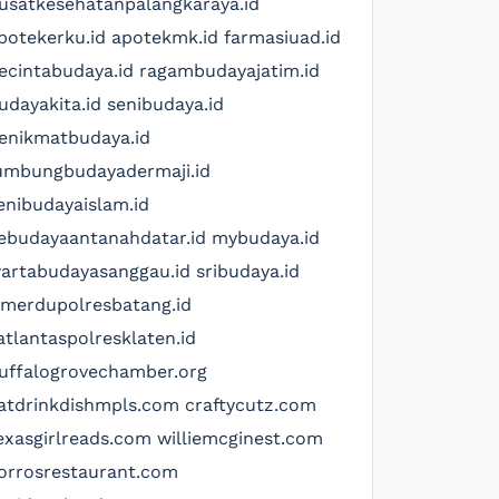
usatkesehatanpalangkaraya.id
potekerku.id
apotekmk.id
farmasiuad.id
ecintabudaya.id
ragambudayajatim.id
udayakita.id
senibudaya.id
enikmatbudaya.id
umbungbudayadermaji.id
enibudayaislam.id
ebudayaantanahdatar.id
mybudaya.id
artabudayasanggau.id
sribudaya.id
imerdupolresbatang.id
atlantaspolresklaten.id
uffalogrovechamber.org
atdrinkdishmpls.com
craftycutz.com
exasgirlreads.com
williemcginest.com
orrosrestaurant.com