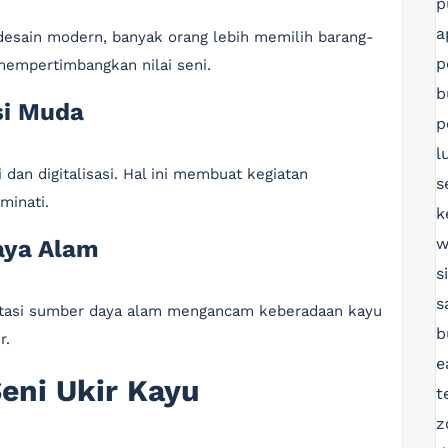
p
a
desain modern, banyak orang lebih memilih barang-
p
 mempertimbangkan nilai seni.
b
si Muda
p
l
 dan digitalisasi. Hal ini membuat kegiatan
s
iminati.
k
w
aya Alam
s
s
oitasi sumber daya alam mengancam keberadaan kayu
b
r.
e
eni Ukir Kayu
t
z