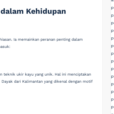
p
u dalam Kehidupan
p
p
p
p
r hiasan. Ia memainkan peranan penting dalam
p
masuk:
p
p
p
n teknik ukir kayu yang unik. Hal ini menciptakan
p
n Dayak dari Kalimantan yang dikenal dengan motif
p
p
p
p