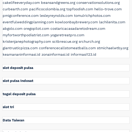
cakelifeeveryday.com
beansandgreens.org
conservationsolutions.org
curbearth.com
pacificocolombia.org
topfoodish.com
hello-trove.com
pmigconference.com
lesleyreynolds.com
tomulrichphotos.com
eventfulweddingplanning.com
kowloonbaybrewery.com
lachilenita.com
abgolo.com
oregopilot.com
costaricacasadaretodream.com
myfortworthpodiatrist.com
yogaretreatpro.com
kristenjanephotography.com
sctbrescue.org
srchurch.org
giantrusticpizza.com
conferencecallstomeatballs.com
stmichaelwtby.org
keamananinformasi.id
zonainformasi.id
informasi123.id
slot deposit pulsa
slot pulsa Indosat
togel deposit pulsa
slot tri
Data Taiwan