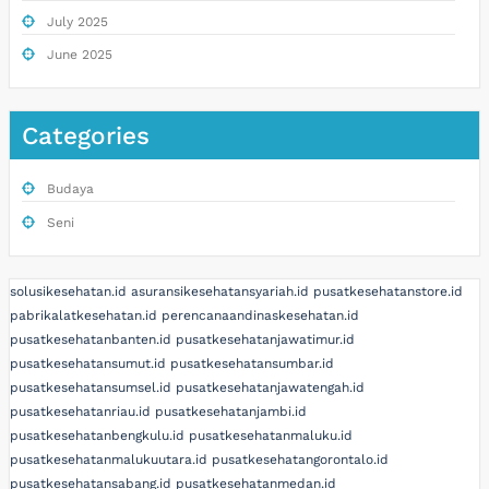
July 2025
June 2025
Categories
Budaya
Seni
solusikesehatan.id
asuransikesehatansyariah.id
pusatkesehatanstore.id
pabrikalatkesehatan.id
perencanaandinaskesehatan.id
pusatkesehatanbanten.id
pusatkesehatanjawatimur.id
pusatkesehatansumut.id
pusatkesehatansumbar.id
pusatkesehatansumsel.id
pusatkesehatanjawatengah.id
pusatkesehatanriau.id
pusatkesehatanjambi.id
pusatkesehatanbengkulu.id
pusatkesehatanmaluku.id
pusatkesehatanmalukuutara.id
pusatkesehatangorontalo.id
pusatkesehatansabang.id
pusatkesehatanmedan.id