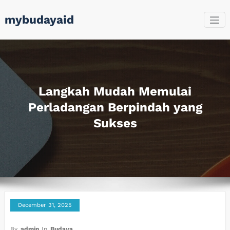
Skip
mybudayaid
to
content
Langkah Mudah Memulai
Perladangan Berpindah yang
Sukses
December 31, 2025
By
admin
In
Budaya