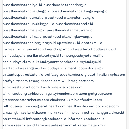
pusatkesehatanbinjai.id
pusatkesehatanpadang.id
pusatkesehatanbukittinggi.id
pusatkesehatanpadangpanjang.id
pusatkesehatandumai.id
pusatkesehatanpalembang.id
pusatkesehatanlubuklinggau.id
pusatkesehatansolo.id
pusatkesehatanmalang.id
pusatkesehatanmataram.id
pusatkesehatanbima.id
pusatkesehatansingkawang.id
pusatkesehatanpalangkaraya.id
apotekerku.id
apotekmk.id
farmasiuad.id
pecintabudaya.id
ragambudayajatim.id
budayakita.id
senibudaya.id
penikmatbudaya.id
lumbungbudayadermaji.id
senibudayaislam.id
kebudayaantanahdatar.id
mybudaya.id
wartabudayasanggau.id
sribudaya.id
simerdupolresbatang.id
satlantaspolresklaten.id
buffalogrovechamber.org
eatdrinkdishmpls.com
craftycutz.com
texasgirlreads.com
williemcginest.com
zorrosrestaurant.com
davidsonhardscapes.com
wilkinsactiongraphics.com
guiltybunnies.com
acemgmtgroup.com
greeneacresfarmhouse.com
cincinnatiukrainianfestival.com
fullhousesa.com
oyaguerefineart.com
healthywife.com
pbcvoice.com
amazingtimlocksmith.com
marrakechimmo.com
polresmanggaraitimur.id
polrestoba.id
infotentangkesehatan.id
informasikesehatan.id
kamuskesehatan.id
farmasiapotekerumm.id
kabarmataram.id