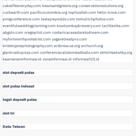
cakelifeeveryday.com
beansandgreens.org
conservationsolutions.org
curbearth.com
pacificocolombia.org
topfoodish.com
hello-trove.com
pmigconference.com
lesleyreynolds.com
tomulrichphotos.com
eventfulweddingplanning.com
kowloonbaybrewery.com
lachilenita.com
abgolo.com
oregopilot.com
costaricacasadaretodream.com
myfortworthpodiatrist.com
yogaretreatpro.com
kristenjanephotography.com
sctbrescue.org
srchurch.org
giantrusticpizza.com
conferencecallstomeatballs.com
stmichaelwtby.org
keamananinformasi.id
zonainformasi.id
informasi123.id
slot deposit pulsa
slot pulsa Indosat
togel deposit pulsa
slot tri
Data Taiwan