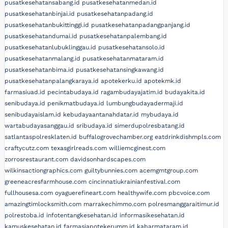
pusatkesehatansabang.id
pusatkesehatanmedan.id
pusatkesehatanbinjai.id
pusatkesehatanpadang.id
pusatkesehatanbukittinggi.id
pusatkesehatanpadangpanjang.id
pusatkesehatandumai.id
pusatkesehatanpalembang.id
pusatkesehatanlubuklinggau.id
pusatkesehatansolo.id
pusatkesehatanmalang.id
pusatkesehatanmataram.id
pusatkesehatanbima.id
pusatkesehatansingkawang.id
pusatkesehatanpalangkaraya.id
apotekerku.id
apotekmk.id
farmasiuad.id
pecintabudaya.id
ragambudayajatim.id
budayakita.id
senibudaya.id
penikmatbudaya.id
lumbungbudayadermaji.id
senibudayaislam.id
kebudayaantanahdatar.id
mybudaya.id
wartabudayasanggau.id
sribudaya.id
simerdupolresbatang.id
satlantaspolresklaten.id
buffalogrovechamber.org
eatdrinkdishmpls.com
craftycutz.com
texasgirlreads.com
williemcginest.com
zorrosrestaurant.com
davidsonhardscapes.com
wilkinsactiongraphics.com
guiltybunnies.com
acemgmtgroup.com
greeneacresfarmhouse.com
cincinnatiukrainianfestival.com
fullhousesa.com
oyaguerefineart.com
healthywife.com
pbcvoice.com
amazingtimlocksmith.com
marrakechimmo.com
polresmanggaraitimur.id
polrestoba.id
infotentangkesehatan.id
informasikesehatan.id
kamuskesehatan.id
farmasiapotekerumm.id
kabarmataram.id