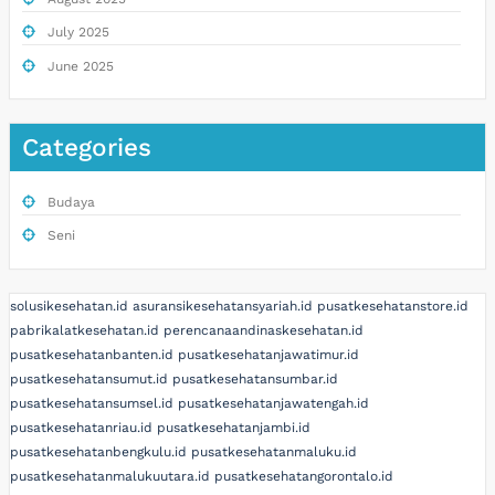
July 2025
June 2025
Categories
Budaya
Seni
solusikesehatan.id
asuransikesehatansyariah.id
pusatkesehatanstore.id
pabrikalatkesehatan.id
perencanaandinaskesehatan.id
pusatkesehatanbanten.id
pusatkesehatanjawatimur.id
pusatkesehatansumut.id
pusatkesehatansumbar.id
pusatkesehatansumsel.id
pusatkesehatanjawatengah.id
pusatkesehatanriau.id
pusatkesehatanjambi.id
pusatkesehatanbengkulu.id
pusatkesehatanmaluku.id
pusatkesehatanmalukuutara.id
pusatkesehatangorontalo.id