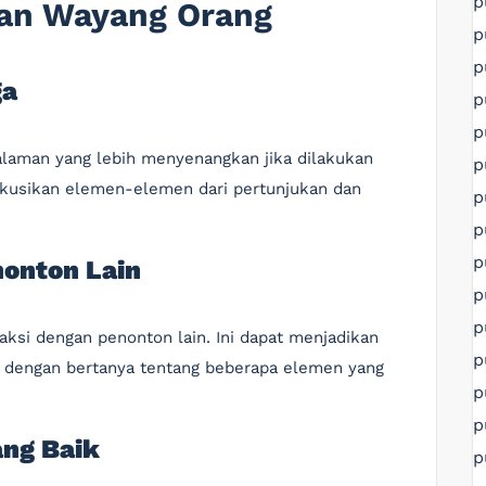
p
an Wayang Orang
p
p
ga
p
p
laman yang lebih menyenangkan jika dilakukan
p
skusikan elemen-elemen dari pertunjukan dan
p
p
p
nonton Lain
p
p
ksi dengan penonton lain. Ini dapat menjadikan
p
 dengan bertanya tentang beberapa elemen yang
p
p
ang Baik
p