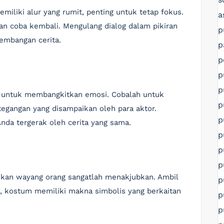
miliki alur yang rumit, penting untuk tetap fokus.
a
dan coba kembali. Mengulang dialog dalam pikiran
p
embangan cerita.
p
p
p
p
g untuk membangkitkan emosi. Cobalah untuk
p
tegangan yang disampaikan oleh para aktor.
p
da tergerak oleh cerita yang sama.
p
p
p
jukan wayang orang sangatlah menakjubkan. Ambil
p
a, kostum memiliki makna simbolis yang berkaitan
p
p