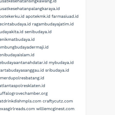
usatkesehatansingkawang.id
usatkesehatanpalangkaraya.id
potekerku.id
apotekmk.id
farmasiuad.id
ecintabudaya.id
ragambudayajatim.id
udayakita.id
senibudaya.id
enikmatbudaya.id
umbungbudayadermaji.id
enibudayaislam.id
ebudayaantanahdatar.id
mybudaya.id
artabudayasanggau.id
sribudaya.id
imerdupolresbatang.id
atlantaspolresklaten.id
uffalogrovechamber.org
atdrinkdishmpls.com
craftycutz.com
exasgirlreads.com
williemcginest.com