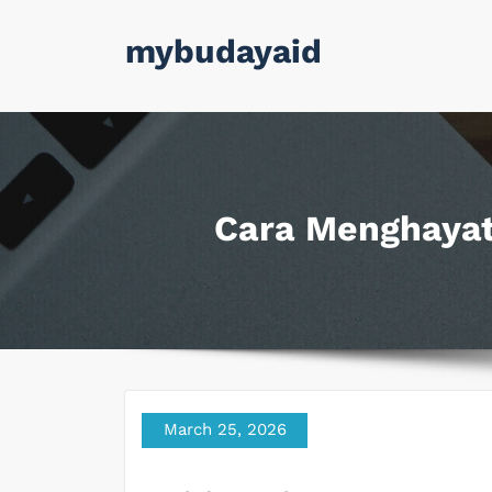
Skip
mybudayaid
to
content
Cara Menghayat
March 25, 2026