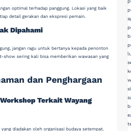
p
gan optimal terhadap panggung. Lokasi yang baik
p
ap detail gerakan dan ekspresi pemain.
a
p
dak Dipahami
b
p
ngung, jangan ragu untuk bertanya kepada penonton
l
ost-show sering kali bisa memberikan wawasan yang
s
k
aman dan Penghargaan
w
s
s
u Workshop Terkait Wayang
b
e
t
p yang diadakan oleh organisasi budaya setempat.