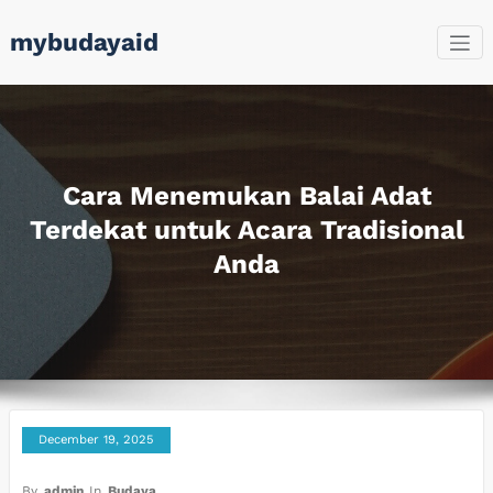
Skip
mybudayaid
to
content
Cara Menemukan Balai Adat
Terdekat untuk Acara Tradisional
Anda
December 19, 2025
By
admin
In
Budaya