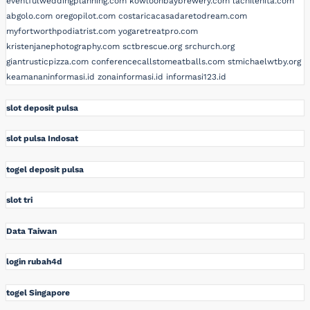
eventfulweddingplanning.com
kowloonbaybrewery.com
lachilenita.com
abgolo.com
oregopilot.com
costaricacasadaretodream.com
myfortworthpodiatrist.com
yogaretreatpro.com
kristenjanephotography.com
sctbrescue.org
srchurch.org
giantrusticpizza.com
conferencecallstomeatballs.com
stmichaelwtby.org
keamananinformasi.id
zonainformasi.id
informasi123.id
slot deposit pulsa
slot pulsa Indosat
togel deposit pulsa
slot tri
Data Taiwan
login rubah4d
togel Singapore