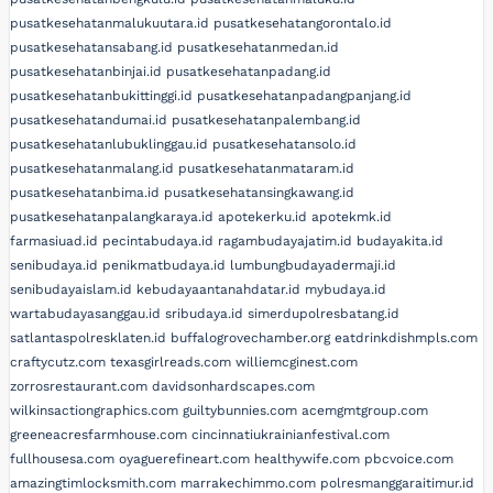
pusatkesehatanmalukuutara.id
pusatkesehatangorontalo.id
pusatkesehatansabang.id
pusatkesehatanmedan.id
pusatkesehatanbinjai.id
pusatkesehatanpadang.id
pusatkesehatanbukittinggi.id
pusatkesehatanpadangpanjang.id
pusatkesehatandumai.id
pusatkesehatanpalembang.id
pusatkesehatanlubuklinggau.id
pusatkesehatansolo.id
pusatkesehatanmalang.id
pusatkesehatanmataram.id
pusatkesehatanbima.id
pusatkesehatansingkawang.id
pusatkesehatanpalangkaraya.id
apotekerku.id
apotekmk.id
farmasiuad.id
pecintabudaya.id
ragambudayajatim.id
budayakita.id
senibudaya.id
penikmatbudaya.id
lumbungbudayadermaji.id
senibudayaislam.id
kebudayaantanahdatar.id
mybudaya.id
wartabudayasanggau.id
sribudaya.id
simerdupolresbatang.id
satlantaspolresklaten.id
buffalogrovechamber.org
eatdrinkdishmpls.com
craftycutz.com
texasgirlreads.com
williemcginest.com
zorrosrestaurant.com
davidsonhardscapes.com
wilkinsactiongraphics.com
guiltybunnies.com
acemgmtgroup.com
greeneacresfarmhouse.com
cincinnatiukrainianfestival.com
fullhousesa.com
oyaguerefineart.com
healthywife.com
pbcvoice.com
amazingtimlocksmith.com
marrakechimmo.com
polresmanggaraitimur.id