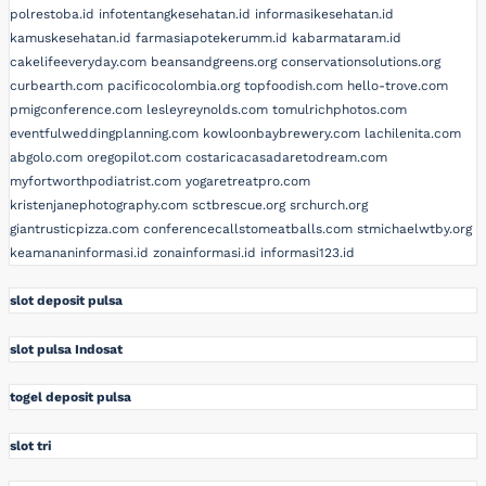
polrestoba.id
infotentangkesehatan.id
informasikesehatan.id
kamuskesehatan.id
farmasiapotekerumm.id
kabarmataram.id
cakelifeeveryday.com
beansandgreens.org
conservationsolutions.org
curbearth.com
pacificocolombia.org
topfoodish.com
hello-trove.com
pmigconference.com
lesleyreynolds.com
tomulrichphotos.com
eventfulweddingplanning.com
kowloonbaybrewery.com
lachilenita.com
abgolo.com
oregopilot.com
costaricacasadaretodream.com
myfortworthpodiatrist.com
yogaretreatpro.com
kristenjanephotography.com
sctbrescue.org
srchurch.org
giantrusticpizza.com
conferencecallstomeatballs.com
stmichaelwtby.org
keamananinformasi.id
zonainformasi.id
informasi123.id
slot deposit pulsa
slot pulsa Indosat
togel deposit pulsa
slot tri