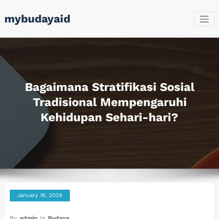
Skip
mybudayaid
to
content
Bagaimana Stratifikasi Sosial
Tradisional Mempengaruhi
Kehidupan Sehari-hari?
January 16, 2026
By
admin
In
Budaya