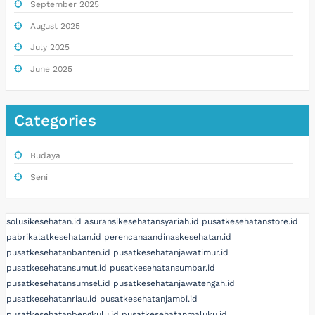
September 2025
August 2025
July 2025
June 2025
Categories
Budaya
Seni
solusikesehatan.id
asuransikesehatansyariah.id
pusatkesehatanstore.id
pabrikalatkesehatan.id
perencanaandinaskesehatan.id
pusatkesehatanbanten.id
pusatkesehatanjawatimur.id
pusatkesehatansumut.id
pusatkesehatansumbar.id
pusatkesehatansumsel.id
pusatkesehatanjawatengah.id
pusatkesehatanriau.id
pusatkesehatanjambi.id
pusatkesehatanbengkulu.id
pusatkesehatanmaluku.id