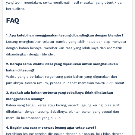
yang lebih mendalam, serta menikmati hasil masakan yang otentik dan
berkualitas.
FAQ
1. Apa kelebihan menggunakan lesung dibandingkan dengan blender?
Lesung menghasilkan tekstur bumbu yang lebih halus dan siap menyatu
dengan bahan lainnya, memberikan rasa yang lebih kaya dan aromatik
dibandingkan dengan blender.
2. Berapa lama waktu ideal yang diperlukan untuk menghaluskan
bahan di lesung?
Waktu yang diperlukan tergantung pada bahan yang digunakan dan
jumlahnya. Secara umum, proses ini dapat memakan waktu 5-15 menit.
3. Apakah ada bahan tertentu yang sebaiknya tidak dihaluskan
menggunakan lesung?
Bahan yang terlalu keras atau kering, seperti jagung kering, bisa sulit
dihaluskan dengan lesung. Sebaiknya, pilihlah bahan yang sesuai dan
memiliki kelembapan yang cukup.
4. Bagaimana cara merawat lesung agar tetap awet?
Bersihkan lesung setelah digunakan dengan air sabun, lalu bilas dengan