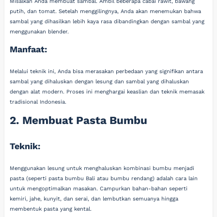
Misalkan Anda membuat sambal. Ambil beberapa cabai rawit, bawang
putih, dan tomat. Setelah menggilingnya, Anda akan menemukan bahwa
sambal yang dihasilkan lebih kaya rasa dibandingkan dengan sambal yang
menggunakan blender.
Manfaat:
Melalui teknik ini, Anda bisa merasakan perbedaan yang signifikan antara
sambal yang dihaluskan dengan lesung dan sambal yang dihaluskan
dengan alat modern. Proses ini menghargai keaslian dan teknik memasak
tradisional Indonesia.
2. Membuat Pasta Bumbu
Teknik:
Menggunakan lesung untuk menghaluskan kombinasi bumbu menjadi
pasta (seperti pasta bumbu Bali atau bumbu rendang) adalah cara lain
untuk mengoptimalkan masakan. Campurkan bahan-bahan seperti
kemiri, jahe, kunyit, dan serai, dan lembutkan semuanya hingga
membentuk pasta yang kental.