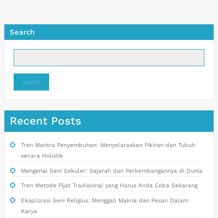
Search
Search
Recent Posts
Tren Mantra Penyembuhan: Menyelaraskan Pikiran dan Tubuh
secara Holistik
Mengenal Seni Sekuler: Sejarah dan Perkembangannya di Dunia
Tren Metode Pijat Tradisional yang Harus Anda Coba Sekarang
Eksplorasi Seni Religius: Menggali Makna dan Pesan Dalam
Karya