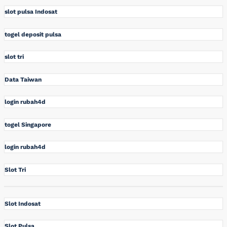
slot pulsa Indosat
togel deposit pulsa
slot tri
Data Taiwan
login rubah4d
togel Singapore
login rubah4d
Slot Tri
Slot Indosat
Slot Pulsa