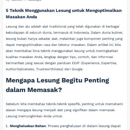
5 Teknik Menggunakan Lesung untuk Mengoptimalkan
Masakan Anda
Lesung dan alu adalah alat tradisional yang telah digunakan di berbagai
kebudayaan di seluruh dunia, termasuk di Indonesia. Dalam dunia kuliner,
lesung bukan hanya sekadar alat, melainkan juga komponen penting yang
dapat mengoptimalkan rasa dan tekstur masakan. Dalam artikel ini, kita
akan membahas lima teknik menggunakan lesung untuk meningkatkan
kualitas masakan Anda, lengkap dengan tips, contoh, dan informasi
bermanfaat yang sesuai dengan panduan EEAT (Experience, Expertise,
Authoritativeness, Trustworthiness) dari Google.
Mengapa Lesung Begitu Penting
dalam Memasak?
Sebelum kita membahas teknik-teknik spesifik, penting untuk memahami
alasan mengapa lesung menjadi alat yang signifikan dalam memasak.
Lesung memungkinkan Anda untuk:
Menghaluskan Bahan
: Proses penghalusan di dalam lesung dapat