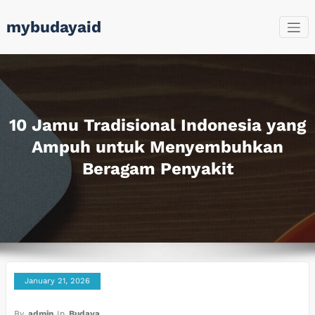
Skip
mybudayaid
to
content
10 Jamu Tradisional Indonesia yang
Ampuh untuk Menyembuhkan
Beragam Penyakit
January 21, 2026
By
admin
In
Budaya