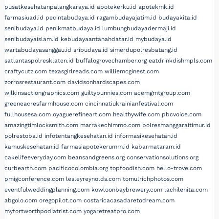
pusatkesehatanpalangkaraya.id
apotekerku.id
apotekmk.id
farmasiuad.id
pecintabudaya.id
ragambudayajatim.id
budayakita.id
senibudaya.id
penikmatbudaya.id
lumbungbudayadermaji.id
senibudayaislam.id
kebudayaantanahdatar.id
mybudaya.id
wartabudayasanggau.id
sribudaya.id
simerdupolresbatang.id
satlantaspolresklaten.id
buffalogrovechamber.org
eatdrinkdishmpls.com
craftycutz.com
texasgirlreads.com
williemcginest.com
zorrosrestaurant.com
davidsonhardscapes.com
wilkinsactiongraphics.com
guiltybunnies.com
acemgmtgroup.com
greeneacresfarmhouse.com
cincinnatiukrainianfestival.com
fullhousesa.com
oyaguerefineart.com
healthywife.com
pbcvoice.com
amazingtimlocksmith.com
marrakechimmo.com
polresmanggaraitimur.id
polrestoba.id
infotentangkesehatan.id
informasikesehatan.id
kamuskesehatan.id
farmasiapotekerumm.id
kabarmataram.id
cakelifeeveryday.com
beansandgreens.org
conservationsolutions.org
curbearth.com
pacificocolombia.org
topfoodish.com
hello-trove.com
pmigconference.com
lesleyreynolds.com
tomulrichphotos.com
eventfulweddingplanning.com
kowloonbaybrewery.com
lachilenita.com
abgolo.com
oregopilot.com
costaricacasadaretodream.com
myfortworthpodiatrist.com
yogaretreatpro.com