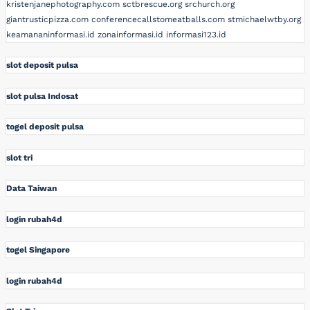
kristenjanephotography.com
sctbrescue.org
srchurch.org
giantrusticpizza.com
conferencecallstomeatballs.com
stmichaelwtby.org
keamananinformasi.id
zonainformasi.id
informasi123.id
slot deposit pulsa
slot pulsa Indosat
togel deposit pulsa
slot tri
Data Taiwan
login rubah4d
togel Singapore
login rubah4d