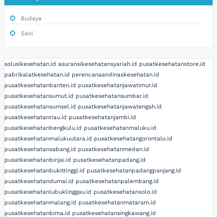
Budaya
Seni
solusikesehatan.id
asuransikesehatansyariah.id
pusatkesehatanstore.id
pabrikalatkesehatan.id
perencanaandinaskesehatan.id
pusatkesehatanbanten.id
pusatkesehatanjawatimur.id
pusatkesehatansumut.id
pusatkesehatansumbar.id
pusatkesehatansumsel.id
pusatkesehatanjawatengah.id
pusatkesehatanriau.id
pusatkesehatanjambi.id
pusatkesehatanbengkulu.id
pusatkesehatanmaluku.id
pusatkesehatanmalukuutara.id
pusatkesehatangorontalo.id
pusatkesehatansabang.id
pusatkesehatanmedan.id
pusatkesehatanbinjai.id
pusatkesehatanpadang.id
pusatkesehatanbukittinggi.id
pusatkesehatanpadangpanjang.id
pusatkesehatandumai.id
pusatkesehatanpalembang.id
pusatkesehatanlubuklinggau.id
pusatkesehatansolo.id
pusatkesehatanmalang.id
pusatkesehatanmataram.id
pusatkesehatanbima.id
pusatkesehatansingkawang.id